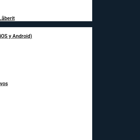
Lãberit
(iOS y Android)
ivos