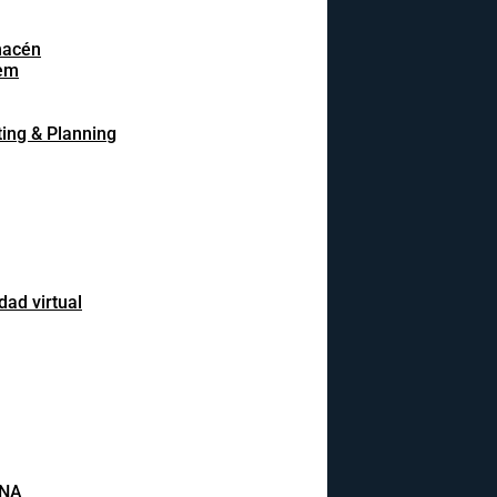
macén
em
ing & Planning
dad virtual
INA