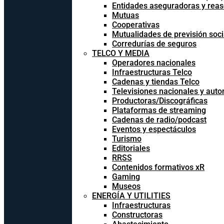
Entidades aseguradoras y rea
Mutuas
Cooperativas
Mutualidades de previsión soci
Corredurías de seguros
TELCO Y MEDIA
Operadores nacionales
Infraestructuras Telco
Cadenas y tiendas Telco
Televisiones nacionales y aut
Productoras/Discográficas
Plataformas de streaming
Cadenas de radio/podcast
Eventos y espectáculos
Turismo
Editoriales
RRSS
Contenidos formativos xR
Gaming
Museos
ENERGÍA Y UTILITIES
Infraestructuras
Constructoras