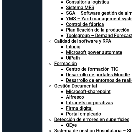
Consultoría logística
Sistema MES
SGA – Software gestión de al
YMS – Yard management syst
Control de fábrica
Planificación de la producción
Toolsgroup – Demand Forecast
Calidad del software y RPA
Inlogiq
Microsoft power automate
UiPath
Formación
Centro de formación TIC
Desarrollo de portales Moodle
Desarrollo de entornos de reali
Gestión Documental
Microsoft-sharepoint
Alfresco
Intranets corporativas
Firma digital
Portal empleado
Detección de errores en superficies
QEye
Sistema de gestión Hospitalaria – S