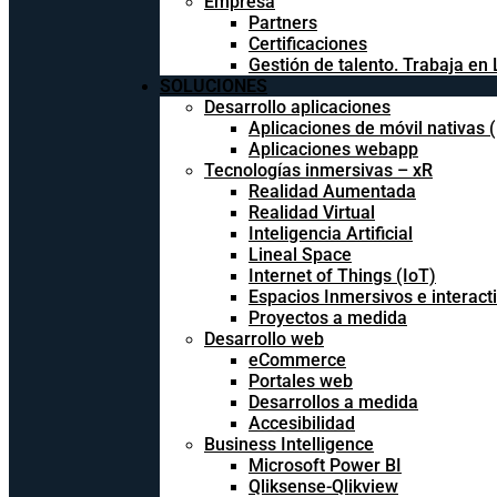
Empresa
Partners
Certificaciones
Gestión de talento. Trabaja en 
SOLUCIONES
Desarrollo aplicaciones
Aplicaciones de móvil nativas 
Aplicaciones webapp
Tecnologías inmersivas – xR
Realidad Aumentada
Realidad Virtual
Inteligencia Artificial
Lineal Space
Internet of Things (IoT)
Espacios Inmersivos e interact
Proyectos a medida
Desarrollo web
eCommerce
Portales web
Desarrollos a medida
Accesibilidad
Business Intelligence
Microsoft Power BI
Qliksense-Qlikview