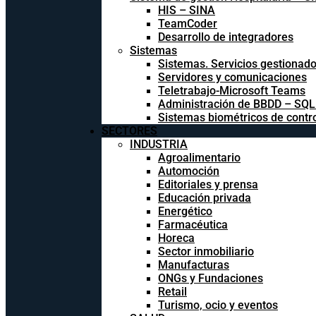
HIS – SINA
TeamCoder
Desarrollo de integradores
Sistemas
Sistemas. Servicios gestionad
Servidores y comunicaciones
Teletrabajo-Microsoft Teams
Administración de BBDD – SQ
Sistemas biométricos de contr
SECTORES
INDUSTRIA
Agroalimentario
Automoción
Editoriales y prensa
Educación privada
Energético
Farmacéutica
Horeca
Sector inmobiliario
Manufacturas
ONGs y Fundaciones
Retail
Turismo, ocio y eventos