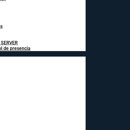
os
L SERVER
ol de presencia