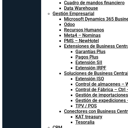
Cuadro de mandos financiero
Data Warehouse
Gestión Empresarial
Microsoft Dynamics 365 Busine
Odoo
Recursos Humanos
Meta4 – Nominas
PMS – NewHotel
Extensiones de Business Centr
Garantías Plus
Pagos Plus
Extensión SII
Extensión IRPF
Soluciones de Business Centra
Extensión ISO
Control de almacenes –
Control de Fábrica – Ctrl
Gestión de importacione
Gestión de expediciones
TPV / POS
Conectores con Business Centr
KAT treasury
Tesoralia
CRM