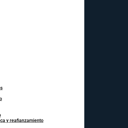
os
o
o
oca y reafianzamiento