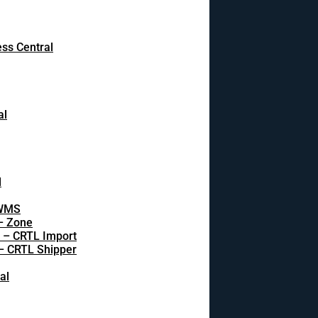
ss Central
al
l
 WMS
 – Zone
s – CRTL Import
 – CRTL Shipper
al