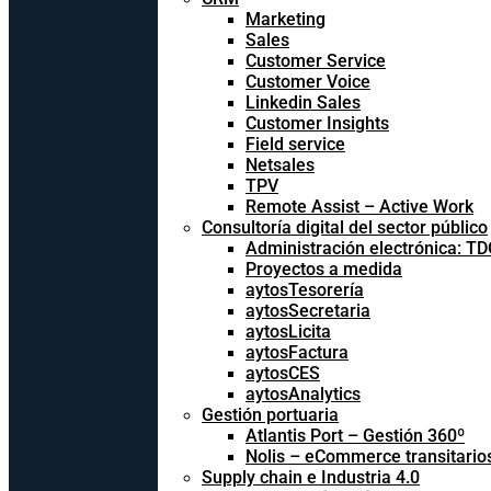
Marketing
Sales
Customer Service
Customer Voice
Linkedin Sales
Customer Insights
Field service
Netsales
TPV
Remote Assist – Active Work
Consultoría digital del sector público
Administración electrónica: T
Proyectos a medida
aytosTesorería
aytosSecretaria
aytosLicita
aytosFactura
aytosCES
aytosAnalytics
Gestión portuaria
Atlantis Port – Gestión 360º
Nolis – eCommerce transitario
Supply chain e Industria 4.0