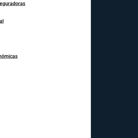
seguradoras
al
onómicas