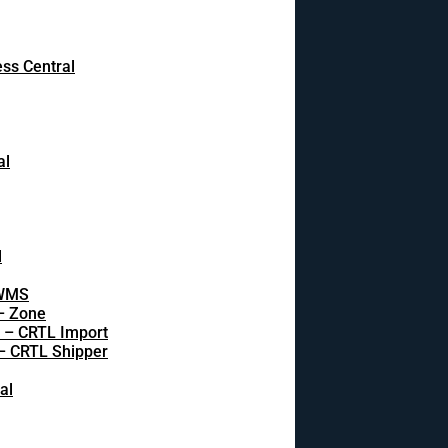
ss Central
al
l
 WMS
 – Zone
s – CRTL Import
 – CRTL Shipper
al