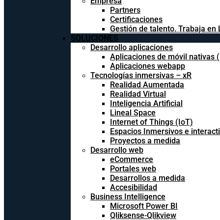
Empresa
Partners
Certificaciones
Gestión de talento. Trabaja en 
SOLUCIONES
Desarrollo aplicaciones
Aplicaciones de móvil nativas 
Aplicaciones webapp
Tecnologías inmersivas – xR
Realidad Aumentada
Realidad Virtual
Inteligencia Artificial
Lineal Space
Internet of Things (IoT)
Espacios Inmersivos e interact
Proyectos a medida
Desarrollo web
eCommerce
Portales web
Desarrollos a medida
Accesibilidad
Business Intelligence
Microsoft Power BI
Qliksense-Qlikview