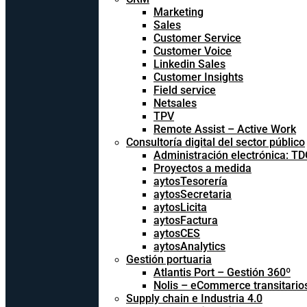
Marketing
Sales
Customer Service
Customer Voice
Linkedin Sales
Customer Insights
Field service
Netsales
TPV
Remote Assist – Active Work
Consultoría digital del sector público
Administración electrónica: T
Proyectos a medida
aytosTesorería
aytosSecretaria
aytosLicita
aytosFactura
aytosCES
aytosAnalytics
Gestión portuaria
Atlantis Port – Gestión 360º
Nolis – eCommerce transitario
Supply chain e Industria 4.0