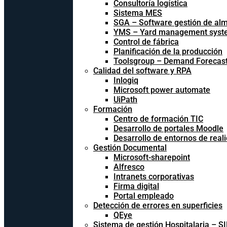
Consultoría logística
Sistema MES
SGA – Software gestión de al
YMS – Yard management syst
Control de fábrica
Planificación de la producción
Toolsgroup – Demand Forecast
Calidad del software y RPA
Inlogiq
Microsoft power automate
UiPath
Formación
Centro de formación TIC
Desarrollo de portales Moodle
Desarrollo de entornos de reali
Gestión Documental
Microsoft-sharepoint
Alfresco
Intranets corporativas
Firma digital
Portal empleado
Detección de errores en superficies
QEye
Sistema de gestión Hospitalaria – S