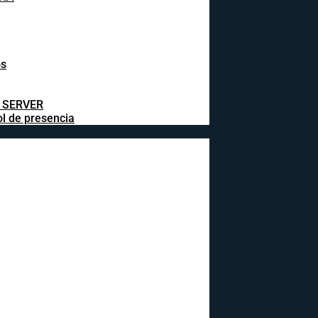
os
L SERVER
ol de presencia