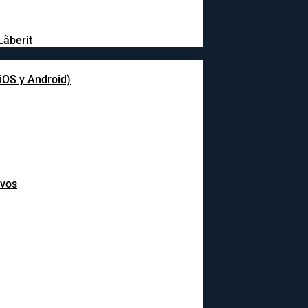
Lãberit
(iOS y Android)
ivos