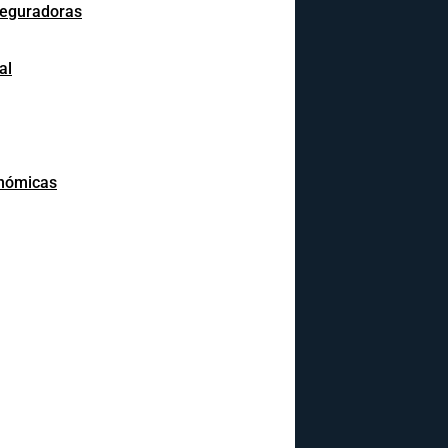
seguradoras
al
onómicas