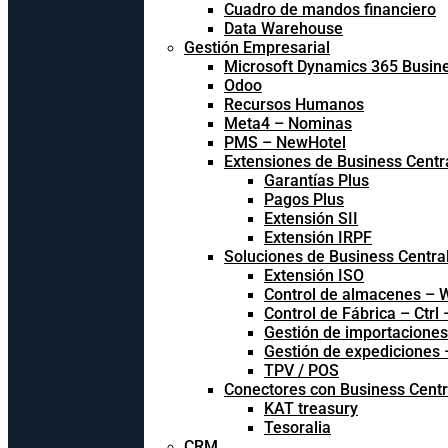
Cuadro de mandos financiero
Data Warehouse
Gestión Empresarial
Microsoft Dynamics 365 Busine
Odoo
Recursos Humanos
Meta4 – Nominas
PMS – NewHotel
Extensiones de Business Centr
Garantías Plus
Pagos Plus
Extensión SII
Extensión IRPF
Soluciones de Business Centra
Extensión ISO
Control de almacenes –
Control de Fábrica – Ctrl
Gestión de importacione
Gestión de expediciones
TPV / POS
Conectores con Business Centr
KAT treasury
Tesoralia
CRM