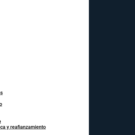
os
o
o
oca y reafianzamiento