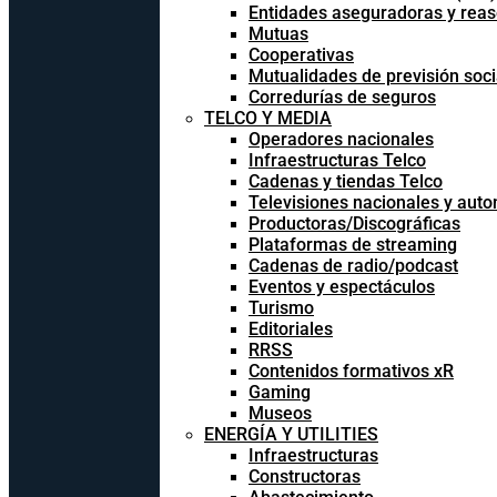
Entidades aseguradoras y rea
Mutuas
Cooperativas
Mutualidades de previsión soci
Corredurías de seguros
TELCO Y MEDIA
Operadores nacionales
Infraestructuras Telco
Cadenas y tiendas Telco
Televisiones nacionales y aut
Productoras/Discográficas
Plataformas de streaming
Cadenas de radio/podcast
Eventos y espectáculos
Turismo
Editoriales
RRSS
Contenidos formativos xR
Gaming
Museos
ENERGÍA Y UTILITIES
Infraestructuras
Constructoras