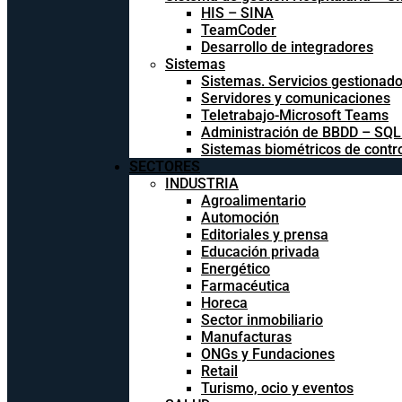
HIS – SINA
TeamCoder
Desarrollo de integradores
Sistemas
Sistemas. Servicios gestionad
Servidores y comunicaciones
Teletrabajo-Microsoft Teams
Administración de BBDD – SQ
Sistemas biométricos de contr
SECTORES
INDUSTRIA
Agroalimentario
Automoción
Editoriales y prensa
Educación privada
Energético
Farmacéutica
Horeca
Sector inmobiliario
Manufacturas
ONGs y Fundaciones
Retail
Turismo, ocio y eventos