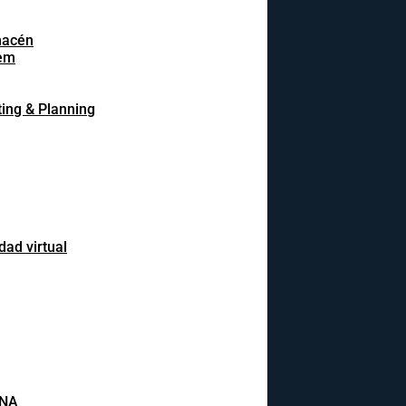
macén
em
ing & Planning
dad virtual
INA