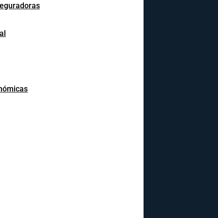
seguradoras
al
onómicas