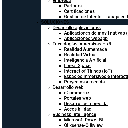
Empresa
Partners
Certificaciones
Gestión de talento. Trabaja en 
SOLUCIONES
Desarrollo aplicaciones
Aplicaciones de móvil nativas 
Aplicaciones webapp
Tecnologías inmersivas – xR
Realidad Aumentada
Realidad Virtual
Inteligencia Artificial
Lineal Space
Internet of Things (IoT)
Espacios Inmersivos e interact
Proyectos a medida
Desarrollo web
eCommerce
Portales web
Desarrollos a medida
Accesibilidad
Business Intelligence
Microsoft Power BI
Qliksense-Qlikview