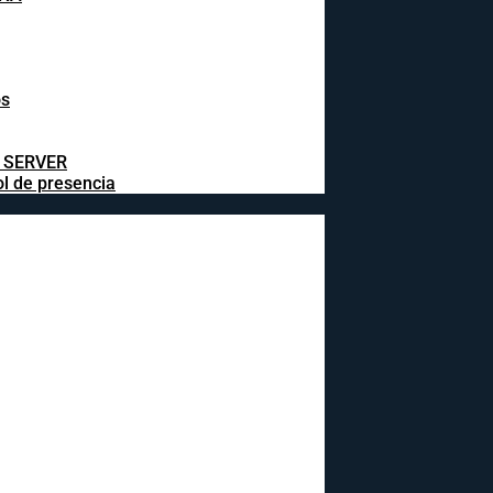
os
L SERVER
ol de presencia