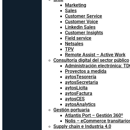
Marketing
Sales
Customer Service
Customer Voice
Linkedin Sales
Customer Insights
Field service
Netsales
TPV
Remote Assist – Active Work
Consultoría digital del sector público
Administración electrónica: T
Proyectos a medida
aytosTesorería
aytosSecretaria
aytosLicita
aytosFactura
aytosCES
aytosAnalytics
Gestión portuaria
Atlantis Port – Gestión 360º
Nolis – eCommerce transitario
Supply chain e Industria 4.0