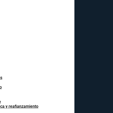
os
o
o
oca y reafianzamiento