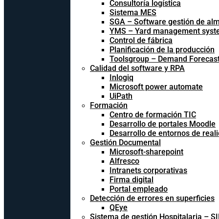
Consultoría logística
Sistema MES
SGA – Software gestión de al
YMS – Yard management syst
Control de fábrica
Planificación de la producción
Toolsgroup – Demand Forecast
Calidad del software y RPA
Inlogiq
Microsoft power automate
UiPath
Formación
Centro de formación TIC
Desarrollo de portales Moodle
Desarrollo de entornos de reali
Gestión Documental
Microsoft-sharepoint
Alfresco
Intranets corporativas
Firma digital
Portal empleado
Detección de errores en superficies
QEye
Sistema de gestión Hospitalaria – S