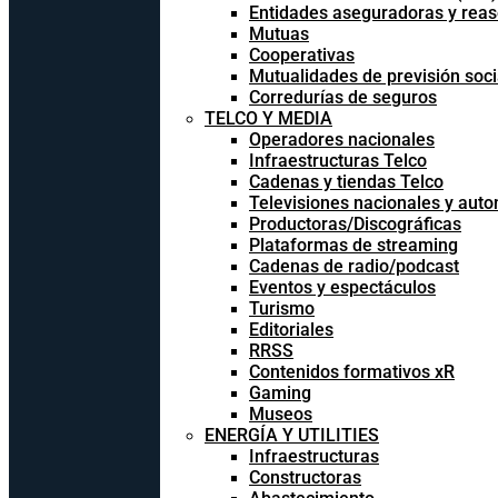
Entidades aseguradoras y rea
Mutuas
Cooperativas
Mutualidades de previsión soci
Corredurías de seguros
TELCO Y MEDIA
Operadores nacionales
Infraestructuras Telco
Cadenas y tiendas Telco
Televisiones nacionales y aut
Productoras/Discográficas
Plataformas de streaming
Cadenas de radio/podcast
Eventos y espectáculos
Turismo
Editoriales
RRSS
Contenidos formativos xR
Gaming
Museos
ENERGÍA Y UTILITIES
Infraestructuras
Constructoras