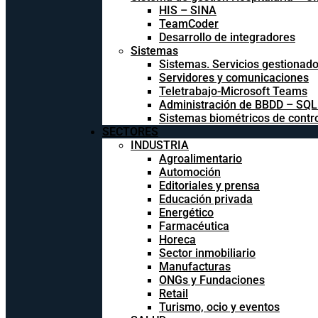
HIS – SINA
TeamCoder
Desarrollo de integradores
Sistemas
Sistemas. Servicios gestionad
Servidores y comunicaciones
Teletrabajo-Microsoft Teams
Administración de BBDD – SQ
Sistemas biométricos de contr
SECTORES
INDUSTRIA
Agroalimentario
Automoción
Editoriales y prensa
Educación privada
Energético
Farmacéutica
Horeca
Sector inmobiliario
Manufacturas
ONGs y Fundaciones
Retail
Turismo, ocio y eventos