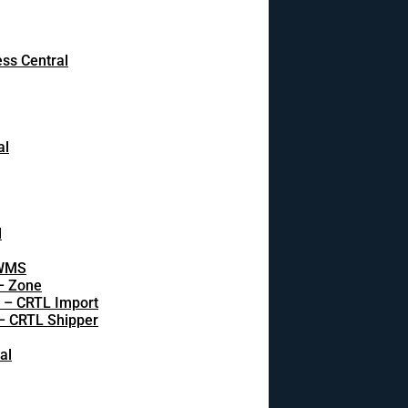
ss Central
al
l
 WMS
 – Zone
s – CRTL Import
 – CRTL Shipper
al