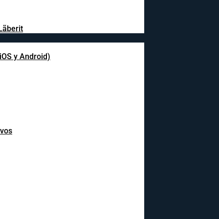
Lãberit
(iOS y Android)
ivos