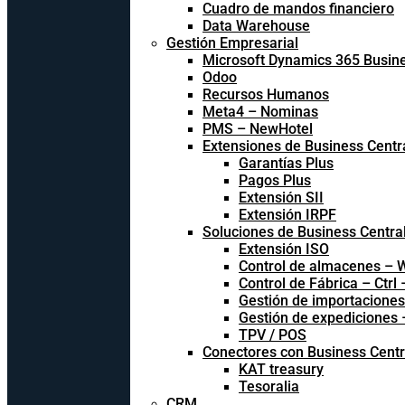
Cuadro de mandos financiero
Data Warehouse
Gestión Empresarial
Microsoft Dynamics 365 Busine
Odoo
Recursos Humanos
Meta4 – Nominas
PMS – NewHotel
Extensiones de Business Centr
Garantías Plus
Pagos Plus
Extensión SII
Extensión IRPF
Soluciones de Business Centra
Extensión ISO
Control de almacenes –
Control de Fábrica – Ctrl
Gestión de importacione
Gestión de expediciones
TPV / POS
Conectores con Business Centr
KAT treasury
Tesoralia
CRM