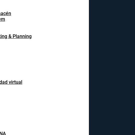
macén
em
ing & Planning
dad virtual
INA