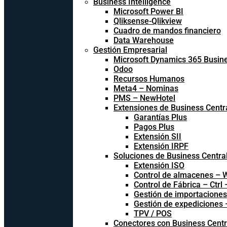
Business Intelligence
Microsoft Power BI
Qliksense-Qlikview
Cuadro de mandos financiero
Data Warehouse
Gestión Empresarial
Microsoft Dynamics 365 Busine
Odoo
Recursos Humanos
Meta4 – Nominas
PMS – NewHotel
Extensiones de Business Centr
Garantías Plus
Pagos Plus
Extensión SII
Extensión IRPF
Soluciones de Business Centra
Extensión ISO
Control de almacenes –
Control de Fábrica – Ctrl
Gestión de importacione
Gestión de expediciones
TPV / POS
Conectores con Business Centr