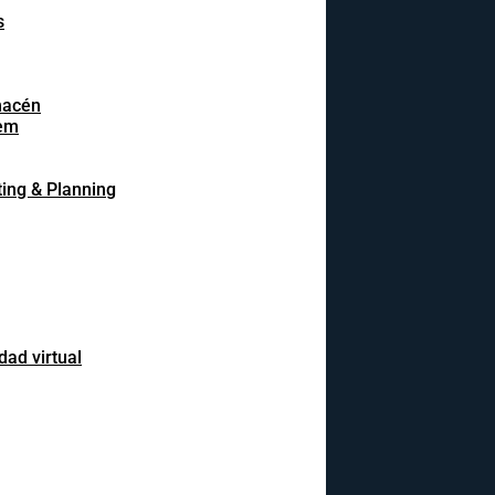
s
macén
em
ing & Planning
dad virtual