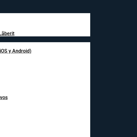
Lãberit
(iOS y Android)
ivos