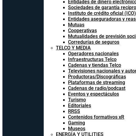
Entidades de dinero electrónic
Sociedades de garantía recípr
Instituto de crédito oficial (ICO)
Entidades aseguradoras y rea
Mutuas
Cooperativas
Mutualidades de previsión soci
Corredurías de seguros
TELCO Y MEDIA
Operadores nacionales
Infraestructuras Telco
Cadenas y tiendas Telco
Televisiones nacionales y aut
Productoras/Discográficas
Plataformas de streaming
Cadenas de radio/podcast
Eventos y espectáculos
Turismo
Editoriales
RRSS
Contenidos formativos xR
Gaming
Museos
ENERGÍA Y UTILITIES