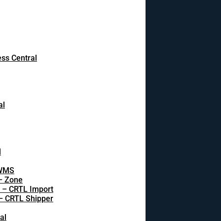
ss Central
al
l
 WMS
 – Zone
s – CRTL Import
 – CRTL Shipper
al