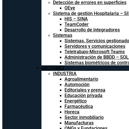
Detección de errores en superficies
QEye
Sistema de gestión Hospitalaria – S
HIS – SINA
TeamCoder
Desarrollo de integradores
Sistemas
Sistemas. Servicios gestionad
Servidores y comunicaciones
Teletrabajo-Microsoft Teams
Administración de BBDD – SQ
Sistemas biométricos de contr
SECTORES
INDUSTRIA
Agroalimentario
Automoción
Editoriales y prensa
Educación privada
Energético
Farmacéutica
Horeca
Sector inmobiliario
Manufacturas
ONGs y Fundaciones