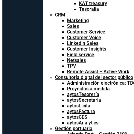
KAT treasury
Tesoralia
CRM
Marketing
Sales
Customer Service
Customer Voice
Linkedin Sales
Customer Insights
Field service
Netsales
TPV
Remote Assist – Active Work
Consultoría digital del sector público
Administración electrónica: T
Proyectos a medida
aytosTesorería
aytosSecretaria
aytosLicita
aytosFactura
aytosCES
aytosAnalytics
Gestión portuaria