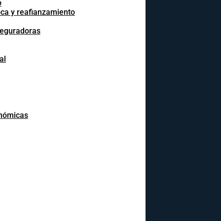
o
oca y reafianzamiento
seguradoras
al
onómicas