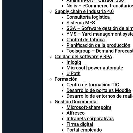
Atlantis Port – Gestión 360º
Nolis – eCommerce transitario
Supply chain e Industria 4.0
Consultoría logística
Sistema MES
SGA – Software gestión de al
YMS – Yard management syst
Control de fábrica
Planificación de la producción
Toolsgroup – Demand Forecast
Calidad del software y RPA
Inlogiq
Microsoft power automate
UiPath
Formación
Centro de formación TIC
Desarrollo de portales Moodle
Desarrollo de entornos de reali
Gestión Documental
Microsoft-sharepoint
Alfresco
Intranets corporativas
Firma digital
Portal empleado