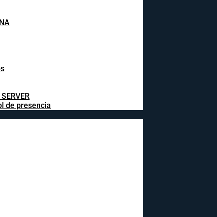
INA
os
L SERVER
ol de presencia