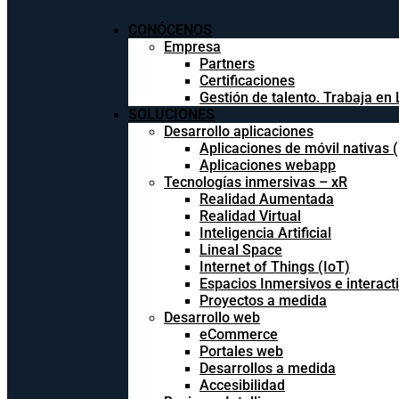
CONÓCENOS
Empresa
Partners
Certificaciones
Gestión de talento. Trabaja en 
SOLUCIONES
Desarrollo aplicaciones
Aplicaciones de móvil nativas 
Aplicaciones webapp
Tecnologías inmersivas – xR
Realidad Aumentada
Realidad Virtual
Inteligencia Artificial
Lineal Space
Internet of Things (IoT)
Espacios Inmersivos e interact
Proyectos a medida
Desarrollo web
eCommerce
Portales web
Desarrollos a medida
Accesibilidad