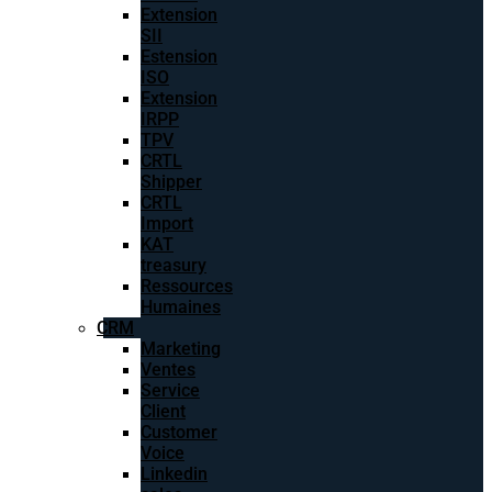
Extension
SII
Estension
ISO
Extension
IRPP
TPV
CRTL
Shipper
CRTL
Import
KAT
treasury
Ressources
Humaines
CRM
Marketing
Ventes
Service
Client
Customer
Voice
Linkedin