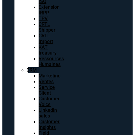
ISO
Extension
IRPP
TPV
CRTL
Shipper
CRTL
Import
KAT
treasury
Ressources
Humaines
CRM
Marketing
Ventes
Service
Client
Customer
Voice
Linkedin
sales
Customer
Insights
Field