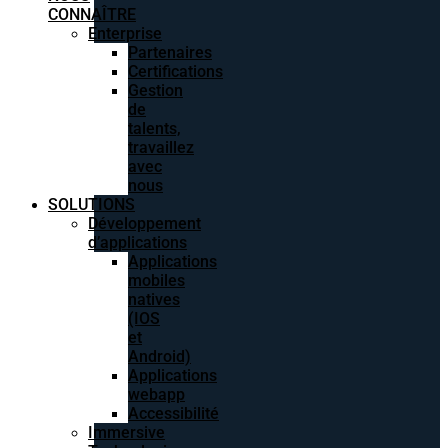
CONNAÎTRE
Enterprise
Partenaires
Certifications
Gestion
de
talents,
travaillez
avec
nous
SOLUTIONS
Développement
d’applications
Applications
mobiles
natives
(IOS
et
Android)
Applications
webapp
Accessibilité
Immersive