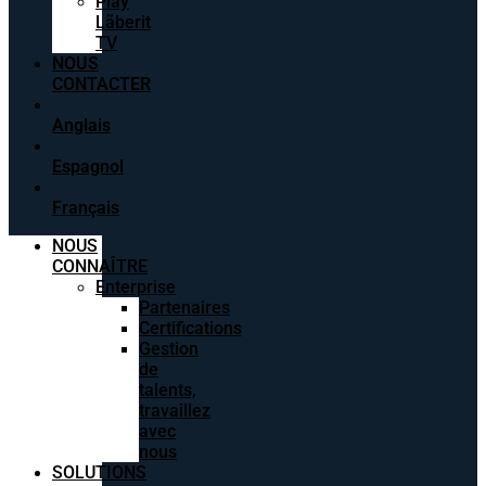
Play
Lãberit
TV
NOUS
CONTACTER
Anglais
Espagnol
Français
NOUS
CONNAÎTRE
Enterprise
Partenaires
Certifications
Gestion
de
talents,
travaillez
avec
nous
SOLUTIONS