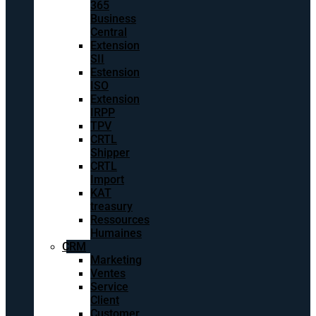
365
Business
Central
Extension
SII
Estension
ISO
Extension
IRPP
TPV
CRTL
Shipper
CRTL
Import
KAT
treasury
Ressources
Humaines
CRM
Marketing
Ventes
Service
Client
Customer