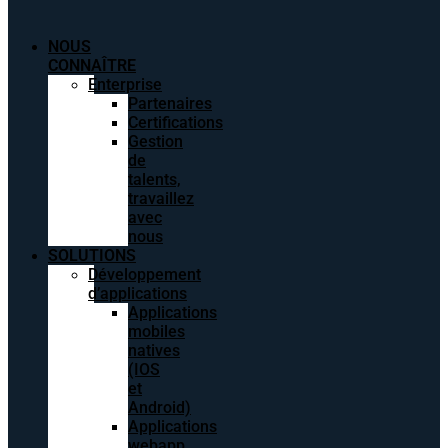
NOUS
CONNAÎTRE
Enterprise
Partenaires
Certifications
Gestion
de
talents,
travaillez
avec
nous
SOLUTIONS
Développement
d’applications
Applications
mobiles
natives
(IOS
et
Android)
Applications
webapp