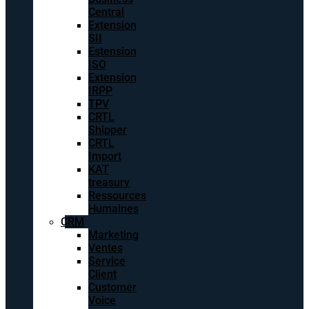
Central
Extension
SII
Estension
ISO
Extension
IRPP
TPV
CRTL
Shipper
CRTL
Import
KAT
treasury
Ressources
Humaines
CRM
Marketing
Ventes
Service
Client
Customer
Voice