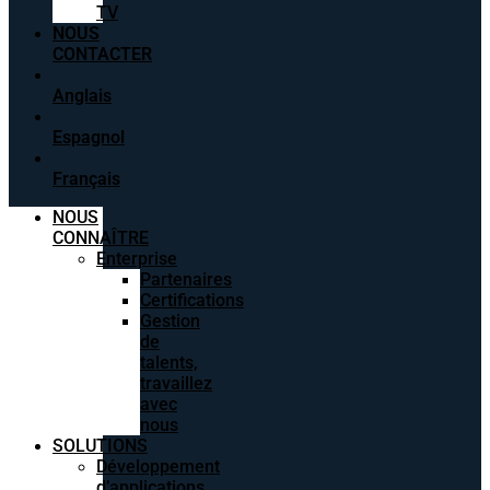
TV
NOUS
CONTACTER
Anglais
Espagnol
Français
NOUS
CONNAÎTRE
Enterprise
Partenaires
Certifications
Gestion
de
talents,
travaillez
avec
nous
SOLUTIONS
Développement
d’applications