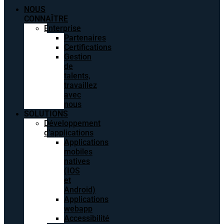
NOUS
CONNAÎTRE
Enterprise
Partenaires
Certifications
Gestion
de
talents,
travaillez
avec
nous
SOLUTIONS
Développement
d’applications
Applications
mobiles
natives
(IOS
et
Android)
Applications
webapp
Accessibilité