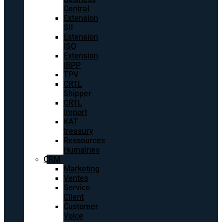
Central
Extension
SII
Estension
ISO
Extension
IRPP
TPV
CRTL
Shipper
CRTL
Import
KAT
treasury
Ressources
Humaines
CRM
Marketing
Ventes
Service
Client
Customer
Voice