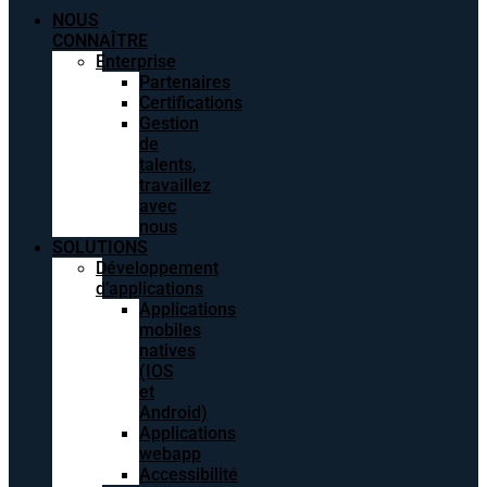
NOUS
CONNAÎTRE
Enterprise
Partenaires
Certifications
Gestion
de
talents,
travaillez
avec
nous
SOLUTIONS
Développement
d’applications
Applications
mobiles
natives
(IOS
et
Android)
Applications
webapp
Accessibilité