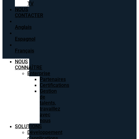
TV
NOUS
CONTACTER
Anglais
Espagnol
Français
NOUS
CONNAÎTRE
Enterprise
Partenaires
Certifications
Gestion
de
talents,
travaillez
avec
nous
SOLUTIONS
Développement
d’applications