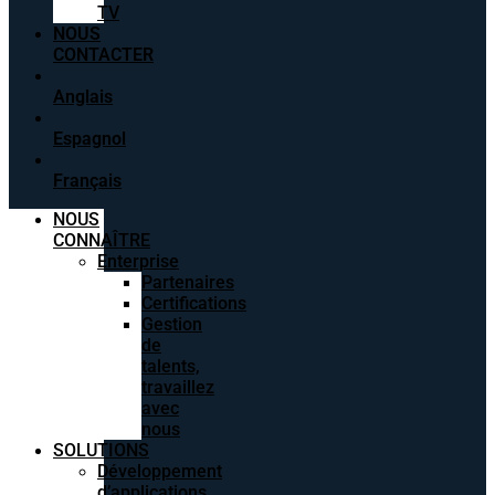
TV
NOUS
CONTACTER
Anglais
Espagnol
Français
NOUS
CONNAÎTRE
Enterprise
Partenaires
Certifications
Gestion
de
talents,
travaillez
avec
nous
SOLUTIONS
Développement
d’applications