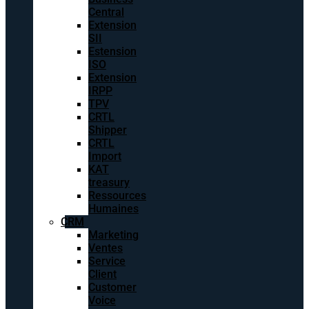
Central
Extension
SII
Estension
ISO
Extension
IRPP
TPV
CRTL
Shipper
CRTL
Import
KAT
treasury
Ressources
Humaines
CRM
Marketing
Ventes
Service
Client
Customer
Voice