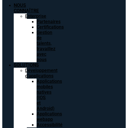
NOUS
CONNAÎTRE
Enterprise
Partenaires
Certifications
Gestion
de
talents,
travaillez
avec
nous
SOLUTIONS
Développement
d’applications
Applications
mobiles
natives
(IOS
et
Android)
Applications
webapp
Accessibilité