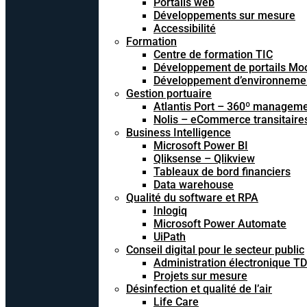
Portails web
Développements sur mesure
Accessibilité
Formation
Centre de formation TIC
Développement de portails Mo
Développement d’environnements
Gestion portuaire
Atlantis Port – 360º managem
Nolis – eCommerce transitaire
Business Intelligence
Microsoft Power BI
Qliksense – Qlikview
Tableaux de bord financiers
Data warehouse
Qualité du software et RPA
Inlogiq
Microsoft Power Automate
UiPath
Conseil digital pour le secteur public
Administration électronique T
Projets sur mesure
Désinfection et qualité de l’air
Life Care