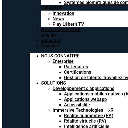
Systèmes biométriques de cont
INSIGHTS
Innovation
News
Play Lãberit TV
NOUS CONTACTER
Anglais
Espagnol
Français
NOUS CONNAÎTRE
Enterprise
Partenaires
Certifications
Gestion de talents, travaillez 
SOLUTIONS
Développement d’applications
Applications mobiles natives (
Applications webapp
Accessibilité
Immersive Technologies – xR
Réalité augmentée (RA)
Réalité virtuelle (RV)
Intelligence artificielle