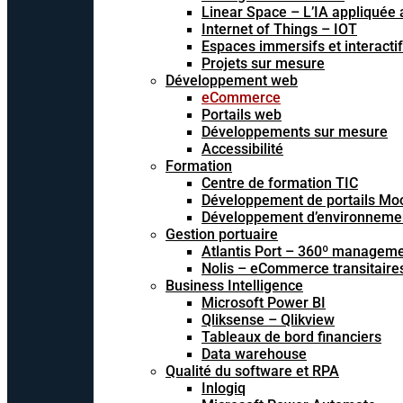
Linear Space – L’IA appliquée a
Internet of Things – IOT
Espaces immersifs et interacti
Projets sur mesure
Développement web
eCommerce
Portails web
Développements sur mesure
Accessibilité
Formation
Centre de formation TIC
Développement de portails Mo
Développement d’environnements
Gestion portuaire
Atlantis Port – 360º managem
Nolis – eCommerce transitaire
Business Intelligence
Microsoft Power BI
Qliksense – Qlikview
Tableaux de bord financiers
Data warehouse
Qualité du software et RPA
Inlogiq