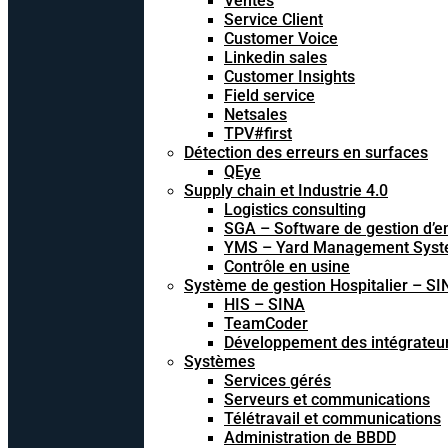
Ventes
Service Client
Customer Voice
Linkedin sales
Customer Insights
Field service
Netsales
TPV#first
Détection des erreurs en surfaces
QEye
Supply chain et Industrie 4.0
Logistics consulting
SGA – Software de gestion d’e
YMS – Yard Management Sys
Contrôle en usine
Système de gestion Hospitalier – SI
HIS – SINA
TeamCoder
Développement des intégrateu
Systèmes
Services gérés
Serveurs et communications
Télétravail et communications
Administration de BBDD