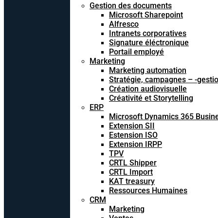
Gestion des documents
Microsoft Sharepoint
Alfresco
Intranets corporatives
Signature éléctronique
Portail employé
Marketing
Marketing automation
Stratégie, campagnes – -gesti
Création audiovisuelle
Créativité et Storytelling
ERP
Microsoft Dynamics 365 Busine
Extension SII
Estension ISO
Extension IRPP
TPV
CRTL Shipper
CRTL Import
KAT treasury
Ressources Humaines
CRM
Marketing