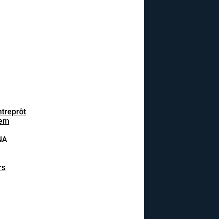
ntreprôt
tem
NA
rs