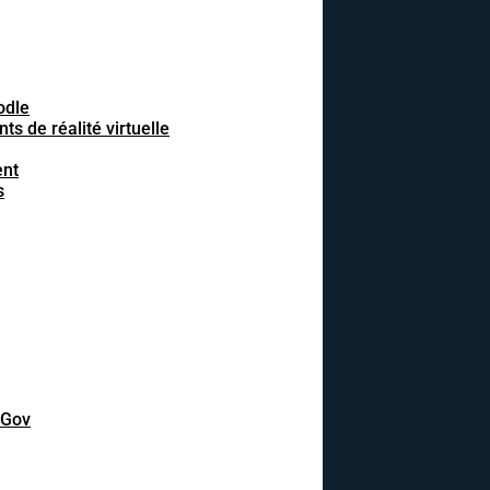
odle
 de réalité virtuelle
ent
s
DGov