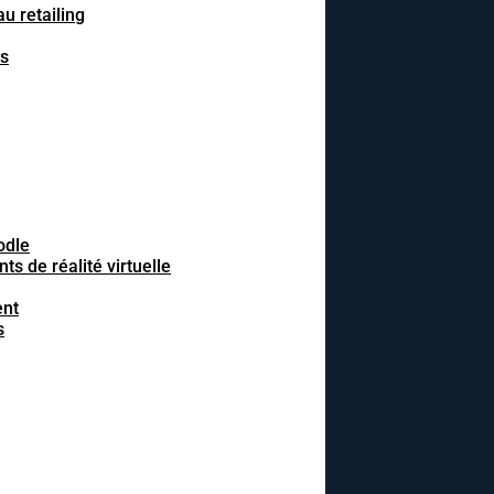
u retailing
fs
odle
 de réalité virtuelle
ent
s