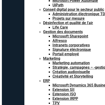
Microsoft Power Automate
UiPath
Conseil digital pour le secteur public
Administration électronique T
Projets sur mesure
Désinfection et qualité de l’air
Life Care
Gestion des documents
Microsoft Sharepoint
Alfresco
Intranets corporatives
Signature éléctronique
Portail employé
Marketing
Marketing automation
Stratégie, campagnes – -gesti
Création audiovisuelle
Créativité et Storytelling
ERP
Microsoft Dynamics 365 Busine
Extension SII
Estension ISO
Extension IRPP
TPV