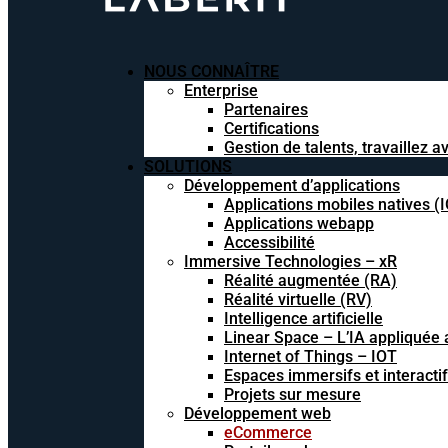
NOUS CONNAÎTRE
Enterprise
Partenaires
Certifications
Gestion de talents, travaillez 
SOLUTIONS
Développement d’applications
Applications mobiles natives (
Applications webapp
Accessibilité
Immersive Technologies – xR
Réalité augmentée (RA)
Réalité virtuelle (RV)
Intelligence artificielle
Linear Space – L’IA appliquée a
Internet of Things – IOT
Espaces immersifs et interacti
Projets sur mesure
Développement web
eCommerce