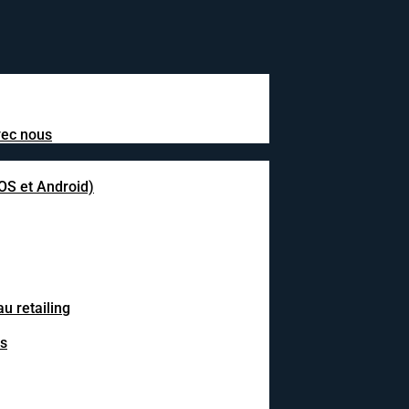
avec nous
IOS et Android)
u retailing
fs