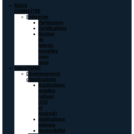
NOUS
CONNAÎTRE
Enterprise
Partenaires
Certifications
Gestion
de
talents,
travaillez
avec
nous
SOLUTIONS
Développement
d’applications
Applications
mobiles
natives
(IOS
et
Android)
Applications
webapp
Accessibilité