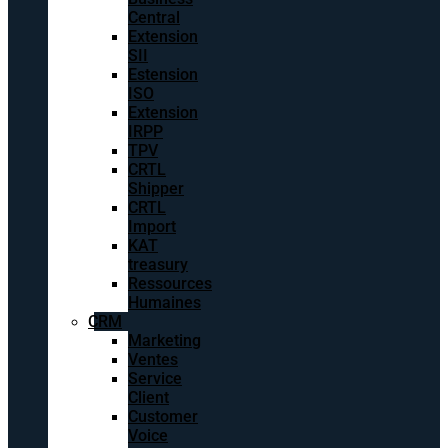
Central
Extension
SII
Estension
ISO
Extension
IRPP
TPV
CRTL
Shipper
CRTL
Import
KAT
treasury
Ressources
Humaines
CRM
Marketing
Ventes
Service
Client
Customer
Voice