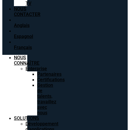
TV
NOUS
CONTACTER
Anglais
Espagnol
Français
NOUS
CONNAÎTRE
Enterprise
Partenaires
Certifications
Gestion
de
talents,
travaillez
avec
nous
SOLUTIONS
Développement
d’applications