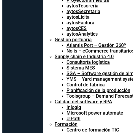
Proyectos a medida
aytosTesorería
aytosSecretaria
aytosLicita
aytosFactura
aytosCES
aytosAnalytics
Gestión portuaria
Atlantis Port – Gestión 360º
Nolis – eCommerce transitario
Supply chain e Industria 4.0
Consultoría logística
Sistema MES
SGA – Software gestión de al
YMS – Yard management syst
Control de fábrica
Planificación de la producción
Toolsgroup – Demand Forecast
Calidad del software y RPA
Inlogiq
Microsoft power automate
UiPath
Formación
Centro de formación TIC