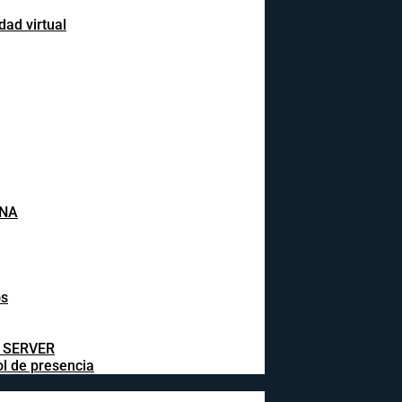
dad virtual
INA
os
L SERVER
ol de presencia