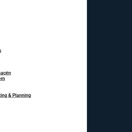
s
macén
em
ing & Planning