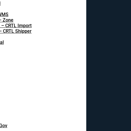
l
 WMS
 – Zone
s – CRTL Import
 – CRTL Shipper
al
DGov