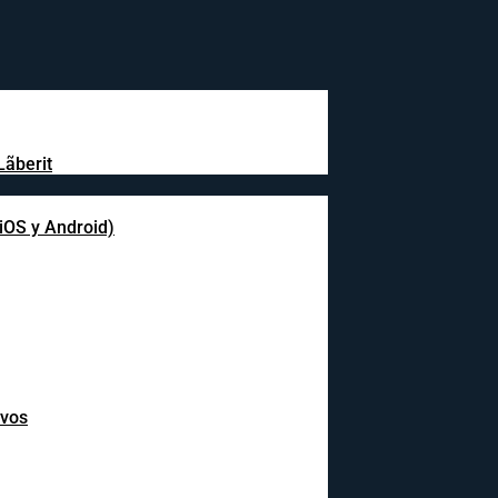
Lãberit
(iOS y Android)
ivos