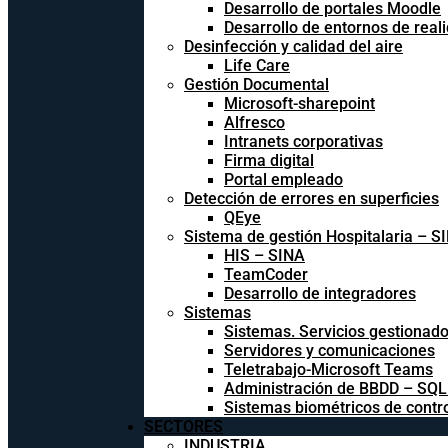
Desarrollo de portales Moodle
Desarrollo de entornos de reali
Desinfección y calidad del aire
Life Care
Gestión Documental
Microsoft-sharepoint
Alfresco
Intranets corporativas
Firma digital
Portal empleado
Detección de errores en superficies
QEye
Sistema de gestión Hospitalaria – S
HIS – SINA
TeamCoder
Desarrollo de integradores
Sistemas
Sistemas. Servicios gestionad
Servidores y comunicaciones
Teletrabajo-Microsoft Teams
Administración de BBDD – SQ
Sistemas biométricos de contr
SECTORES
INDUSTRIA