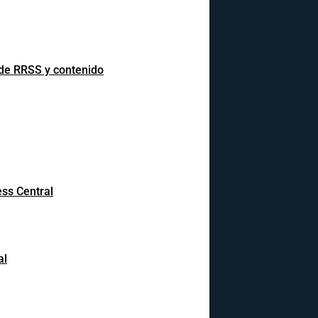
 de RRSS y contenido
ss Central
al