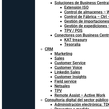
Soluciones de Business Centra
Extensión ISO
Control de almacenes –
Control de Fábrica – Ctrl
Gestión de importacione
Gestión de expediciones
TPV / POS
Conectores con Business Centr
KAT treasury
Tesoralia
CRM
Marketing
Sales
Customer Service
Customer Voice
Linkedin Sales
Customer Insights
Field service
Netsales
TPV
Remote Assist – Active Work
Consultoría digital del sector público
Administración electrónica: T