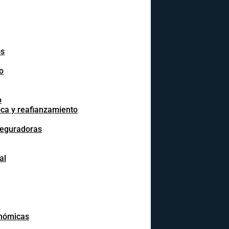
os
o
o
oca y reafianzamiento
seguradoras
al
onómicas