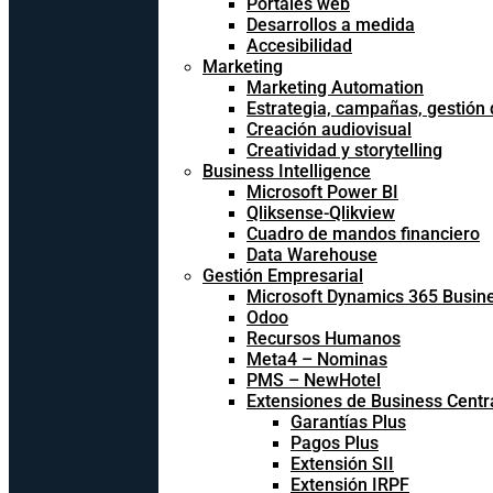
Portales web
Desarrollos a medida
Accesibilidad
Marketing
Marketing Automation
Estrategia, campañas, gestión
Creación audiovisual
Creatividad y storytelling
Business Intelligence
Microsoft Power BI
Qliksense-Qlikview
Cuadro de mandos financiero
Data Warehouse
Gestión Empresarial
Microsoft Dynamics 365 Busine
Odoo
Recursos Humanos
Meta4 – Nominas
PMS – NewHotel
Extensiones de Business Centr
Garantías Plus
Pagos Plus
Extensión SII
Extensión IRPF