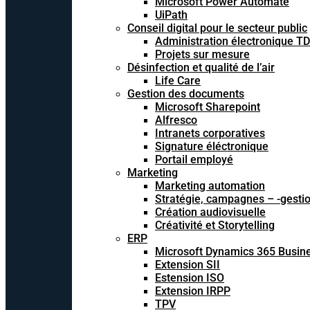
Microsoft Power Automate
UiPath
Conseil digital pour le secteur public
Administration électronique T
Projets sur mesure
Désinfection et qualité de l’air
Life Care
Gestion des documents
Microsoft Sharepoint
Alfresco
Intranets corporatives
Signature éléctronique
Portail employé
Marketing
Marketing automation
Stratégie, campagnes – -gesti
Création audiovisuelle
Créativité et Storytelling
ERP
Microsoft Dynamics 365 Busine
Extension SII
Estension ISO
Extension IRPP
TPV