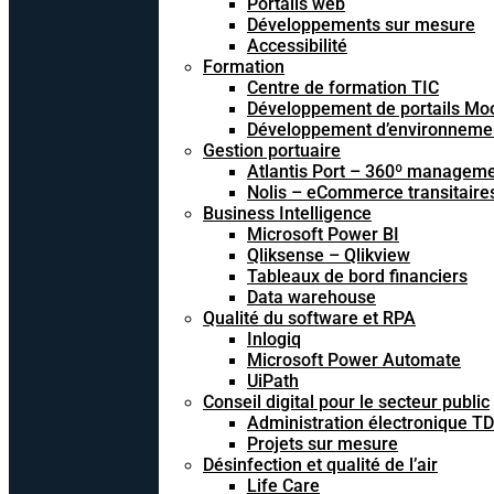
Portails web
Développements sur mesure
Accessibilité
Formation
Centre de formation TIC
Développement de portails Mo
Développement d’environnements
Gestion portuaire
Atlantis Port – 360º managem
Nolis – eCommerce transitaire
Business Intelligence
Microsoft Power BI
Qliksense – Qlikview
Tableaux de bord financiers
Data warehouse
Qualité du software et RPA
Inlogiq
Microsoft Power Automate
UiPath
Conseil digital pour le secteur public
Administration électronique T
Projets sur mesure
Désinfection et qualité de l’air
Life Care