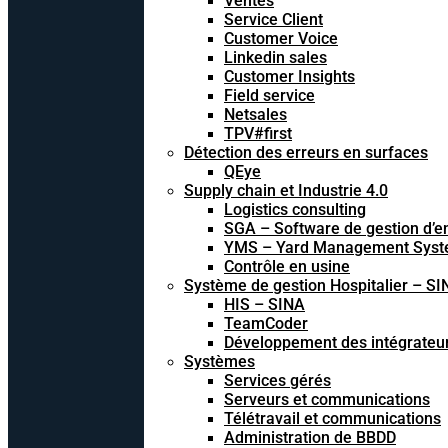
Ventes
Service Client
Customer Voice
Linkedin sales
Customer Insights
Field service
Netsales
TPV#first
Détection des erreurs en surfaces
QEye
Supply chain et Industrie 4.0
Logistics consulting
SGA – Software de gestion d’e
YMS – Yard Management Sys
Contrôle en usine
Système de gestion Hospitalier – SI
HIS – SINA
TeamCoder
Développement des intégrateu
Systèmes
Services gérés
Serveurs et communications
Télétravail et communications
Administration de BBDD