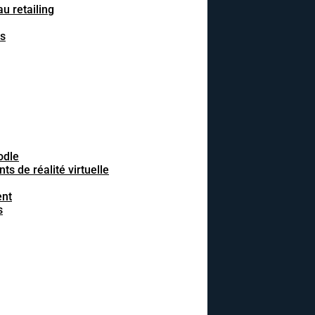
u retailing
fs
odle
 de réalité virtuelle
ent
s