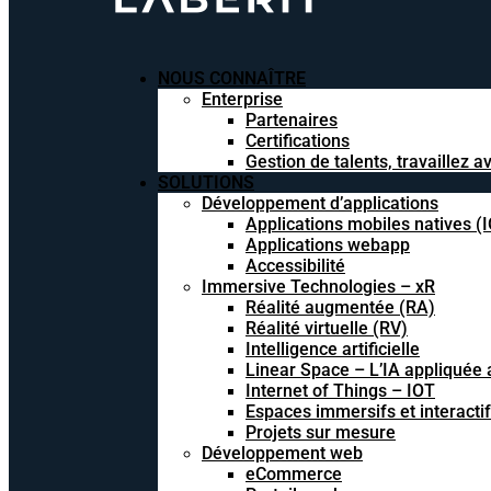
NOUS CONNAÎTRE
Enterprise
Partenaires
Certifications
Gestion de talents, travaillez 
SOLUTIONS
Développement d’applications
Applications mobiles natives (
Applications webapp
Accessibilité
Immersive Technologies – xR
Réalité augmentée (RA)
Réalité virtuelle (RV)
Intelligence artificielle
Linear Space – L’IA appliquée a
Internet of Things – IOT
Espaces immersifs et interacti
Projets sur mesure
Développement web
eCommerce