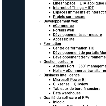
Linear Space – L’IA appliquée a
Internet of Things – IOT
Espaces immersifs et interacti
Projets sur mesure
Développement web
eCommerce
Portails web
Développements sur mesure
Accessibilité
Formation
Centre de formation TIC
Développement de portails Mo
Développement d’environnements
Gestion portuaire
Atlantis Port – 360º managem
Nolis – eCommerce transitaire
Business Intelligence
Microsoft Power BI
Qliksense – Qlikview
Tableaux de bord financiers
Data warehouse
Qualité du software et RPA
Inlogiq