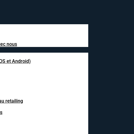
avec nous
IOS et Android)
u retailing
fs