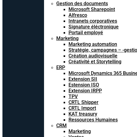
Gestion des documents
Microsoft Sharepoint
Alfresco
Intranets corporatives
Signature éléctronique
Portail employé
Marketing
Marketing automation
Stratégie, campagnes – -gesti
Création audiovisuelle
Créativité et Storytelling
ERP
Microsoft Dynamics 365 Busine
Extension SII
Estension ISO
Extension IRPP
TPV
CRTL Shipper
CRTL Import
KAT treasury
Ressources Humaines
CRM
Marketing