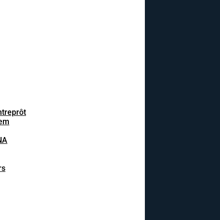
ntreprôt
tem
NA
rs