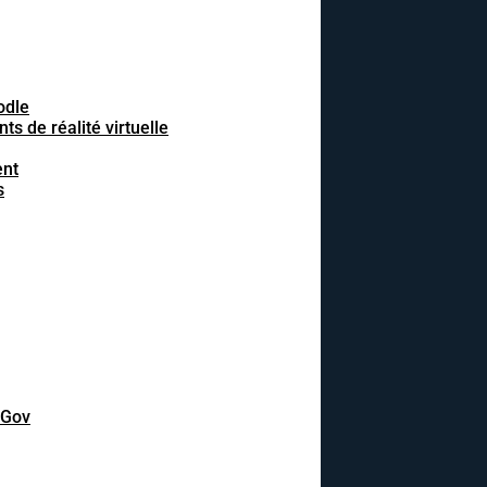
odle
 de réalité virtuelle
ent
s
DGov