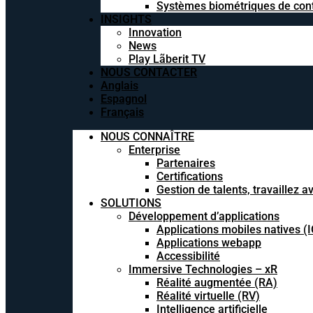
Systèmes biométriques de cont
INSIGHTS
Innovation
News
Play Lãberit TV
NOUS CONTACTER
Anglais
Espagnol
Français
NOUS CONNAÎTRE
Enterprise
Partenaires
Certifications
Gestion de talents, travaillez 
SOLUTIONS
Développement d’applications
Applications mobiles natives (
Applications webapp
Accessibilité
Immersive Technologies – xR
Réalité augmentée (RA)
Réalité virtuelle (RV)
Intelligence artificielle