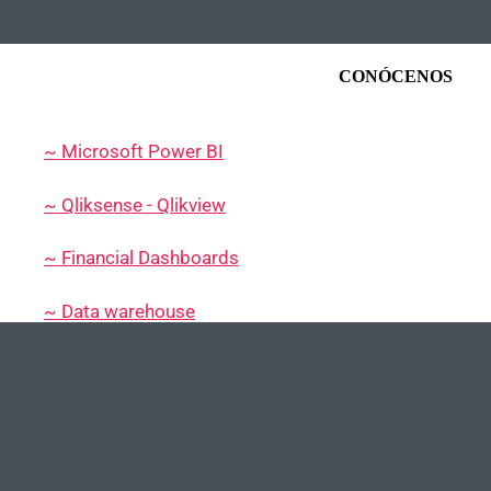
CONÓCENOS
~ Microsoft Power BI
~ Qliksense - Qlikview
~ Financial Dashboards
~ Data warehouse