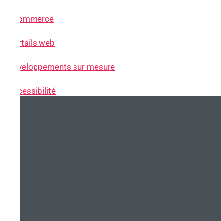
~ eCommerce
~ Portails web
~ Développements sur mesure
~ Accessibilité