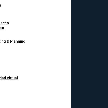
s
macén
em
ing & Planning
dad virtual