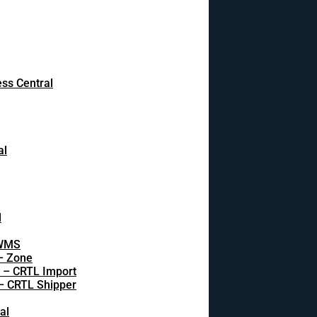
ss Central
al
l
 WMS
 – Zone
s – CRTL Import
 – CRTL Shipper
al