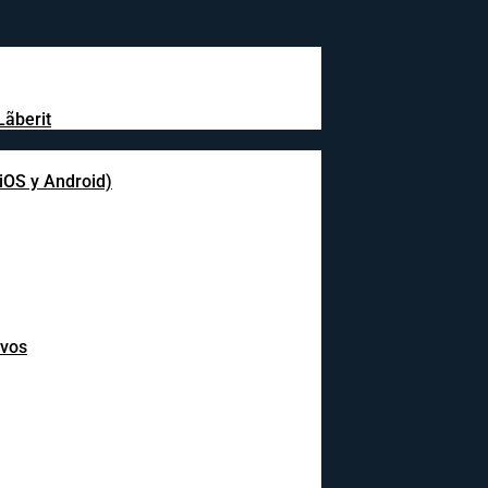
Lãberit
(iOS y Android)
ivos