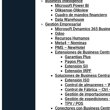
Business Intelligence
Microsoft Power BI
Qliksense-Qlikview
Cuadro de mandos financiero
Data Warehouse
Gestión Empresarial
Microsoft Dynamics 365 Busine
Odoo
Recursos Humanos
Meta4 – Nominas
PMS – NewHotel
Extensiones de Business Centr
Garantías Plus
Pagos Plus
Extensión SII
Extensión IRPF
Soluciones de Business Centra
Extensión ISO
Control de almacenes –
Control de Fábrica – Ctrl
Gestión de importacione
Gestión de expediciones
TPV / POS
Conectores con Business Centr