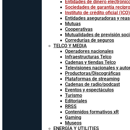
Entidades de dinero electrónic
Sociedades de garantía recípr
Instituto de crédito oficial (ICO)
Entidades aseguradoras y rea
Mutuas
Cooperativas
Mutualidades de previsión soci
Corredurías de seguros
TELCO Y MEDIA
Operadores nacionales
Infraestructuras Telco
Cadenas y tiendas Telco
Televisiones nacionales y aut
Productoras/Discográficas
Plataformas de streaming
Cadenas de radio/podcast
Eventos y espectáculos
Turismo
Editoriales
RRSS
Contenidos formativos xR
Gaming
Museos
ENERGÍA Y UTILITIES