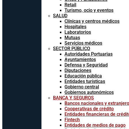
Retail
Turismo, ocio y eventos
SALUD
Clínicas y centros médicos
Hospitales
Laboratorios
Mutuas
Servicios médicos
SECTOR PÚBLICO
Autoridades Portuarias
Ayuntamientos
Defensa y Seguridad
Diputaciones
Educación pública
Entidades turísticas
Gobierno central
Gobiernos autonómicos
BANCA Y SEGUROS
Bancos nacionales y extranjer
Cooperativas de crédito
Entidades financieras de crédit
Fintech
Entidades de medios de pago