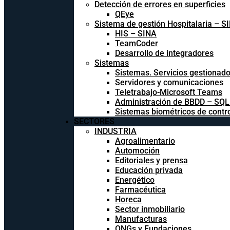
Detección de errores en superficies
QEye
Sistema de gestión Hospitalaria – S
HIS – SINA
TeamCoder
Desarrollo de integradores
Sistemas
Sistemas. Servicios gestionad
Servidores y comunicaciones
Teletrabajo-Microsoft Teams
Administración de BBDD – SQ
Sistemas biométricos de contr
SECTORES
INDUSTRIA
Agroalimentario
Automoción
Editoriales y prensa
Educación privada
Energético
Farmacéutica
Horeca
Sector inmobiliario
Manufacturas
ONGs y Fundaciones