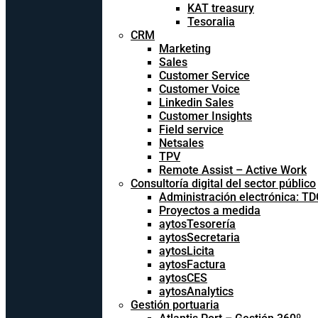
KAT treasury
Tesoralia
CRM
Marketing
Sales
Customer Service
Customer Voice
Linkedin Sales
Customer Insights
Field service
Netsales
TPV
Remote Assist – Active Work
Consultoría digital del sector público
Administración electrónica: T
Proyectos a medida
aytosTesorería
aytosSecretaria
aytosLicita
aytosFactura
aytosCES
aytosAnalytics
Gestión portuaria