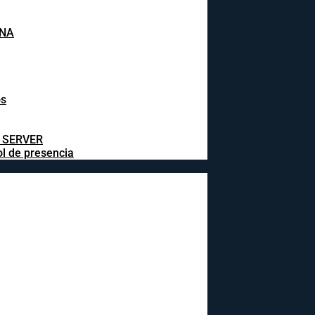
INA
os
L SERVER
ol de presencia