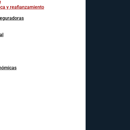
o
oca y reafianzamiento
seguradoras
al
onómicas