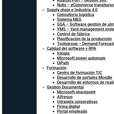
Atlantis Port – Gestión 360º
Nolis – eCommerce transitario
Supply chain e Industria 4.0
Consultoría logística
Sistema MES
SGA – Software gestión de al
YMS – Yard management syst
Control de fábrica
Planificación de la producción
Toolsgroup – Demand Forecast
Calidad del software y RPA
Inlogiq
Microsoft power automate
UiPath
Formación
Centro de formación TIC
Desarrollo de portales Moodle
Desarrollo de entornos de reali
Gestión Documental
Microsoft-sharepoint
Alfresco
Intranets corporativas
Firma digital
Portal empleado