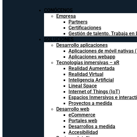
CONÓCENOS
Empresa
Partners
Certificaciones
Gestión de talento. Trabaja en 
SOLUCIONES
Desarrollo aplicaciones
Aplicaciones de móvil nativas 
Aplicaciones webapp
Tecnologías inmersivas – xR
Realidad Aumentada
Realidad Virtual
Inteligencia Artificial
Lineal Space
Internet of Things (IoT)
Espacios Inmersivos e interact
Proyectos a medida
Desarrollo web
eCommerce
Portales web
Desarrollos a medida
Accesibilidad