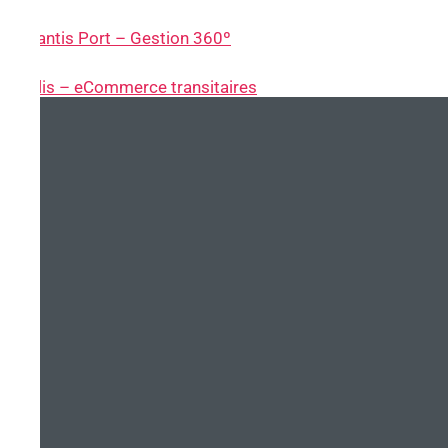
~ Atlantis Port – Gestion 360º
~ Nolis – eCommerce transitaires