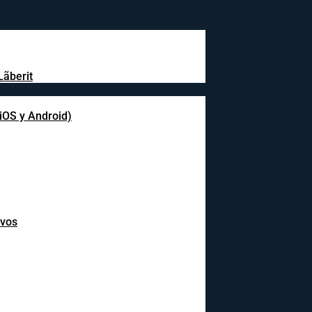
Lãberit
(iOS y Android)
ivos