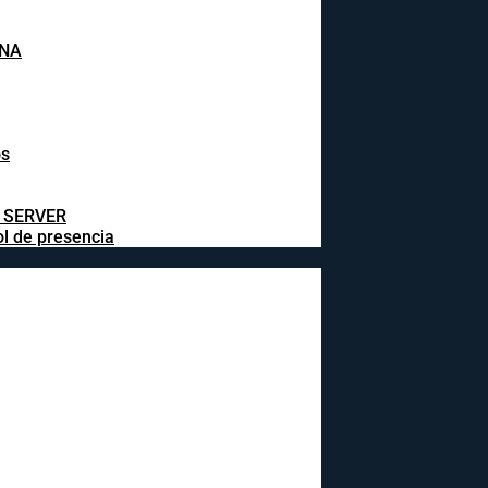
INA
os
L SERVER
ol de presencia