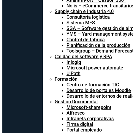
Atlantis Port – Gestión 360º
Nolis – eCommerce transitario
Supply chain e Industria 4.0
Consultoría logística
Sistema MES
SGA – Software gestión de al
YMS – Yard management syst
Control de fábrica
Planificación de la producción
Toolsgroup – Demand Forecast
Calidad del software y RPA
Inlogiq
Microsoft power automate
UiPath
Formación
Centro de formación TIC
Desarrollo de portales Moodle
Desarrollo de entornos de reali
Gestión Documental
Microsoft-sharepoint
Alfresco
Intranets corporativas
Firma digital
Portal empleado