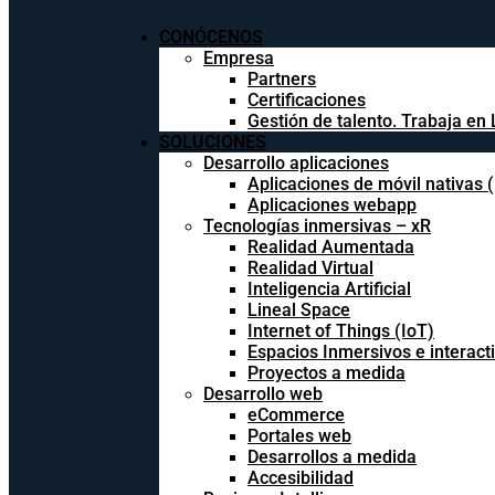
CONÓCENOS
Empresa
Partners
Certificaciones
Gestión de talento. Trabaja en 
SOLUCIONES
Desarrollo aplicaciones
Aplicaciones de móvil nativas 
Aplicaciones webapp
Tecnologías inmersivas – xR
Realidad Aumentada
Realidad Virtual
Inteligencia Artificial
Lineal Space
Internet of Things (IoT)
Espacios Inmersivos e interact
Proyectos a medida
Desarrollo web
eCommerce
Portales web
Desarrollos a medida
Accesibilidad