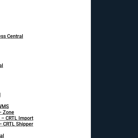
ss Central
al
l
 WMS
 – Zone
s – CRTL Import
 – CRTL Shipper
al