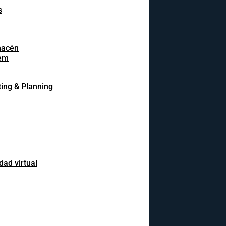
s
macén
em
ing & Planning
dad virtual