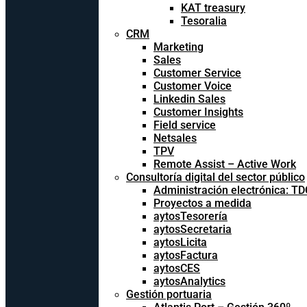
KAT treasury
Tesoralia
CRM
Marketing
Sales
Customer Service
Customer Voice
Linkedin Sales
Customer Insights
Field service
Netsales
TPV
Remote Assist – Active Work
Consultoría digital del sector público
Administración electrónica: T
Proyectos a medida
aytosTesorería
aytosSecretaria
aytosLicita
aytosFactura
aytosCES
aytosAnalytics
Gestión portuaria