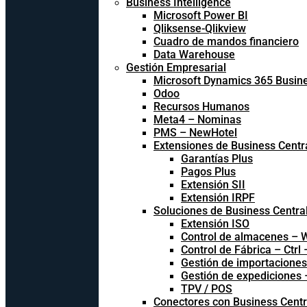
Business Intelligence
Microsoft Power BI
Qliksense-Qlikview
Cuadro de mandos financiero
Data Warehouse
Gestión Empresarial
Microsoft Dynamics 365 Busine
Odoo
Recursos Humanos
Meta4 – Nominas
PMS – NewHotel
Extensiones de Business Centr
Garantías Plus
Pagos Plus
Extensión SII
Extensión IRPF
Soluciones de Business Centra
Extensión ISO
Control de almacenes –
Control de Fábrica – Ctrl
Gestión de importacione
Gestión de expediciones
TPV / POS
Conectores con Business Centr