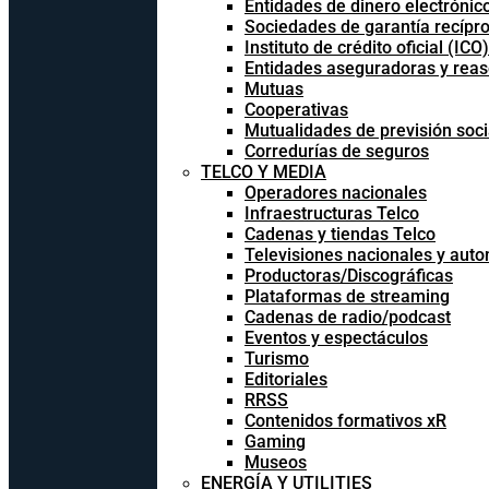
Entidades de dinero electrónic
Sociedades de garantía recípr
Instituto de crédito oficial (ICO)
Entidades aseguradoras y rea
Mutuas
Cooperativas
Mutualidades de previsión soci
Corredurías de seguros
TELCO Y MEDIA
Operadores nacionales
Infraestructuras Telco
Cadenas y tiendas Telco
Televisiones nacionales y aut
Productoras/Discográficas
Plataformas de streaming
Cadenas de radio/podcast
Eventos y espectáculos
Turismo
Editoriales
RRSS
Contenidos formativos xR
Gaming
Museos
ENERGÍA Y UTILITIES