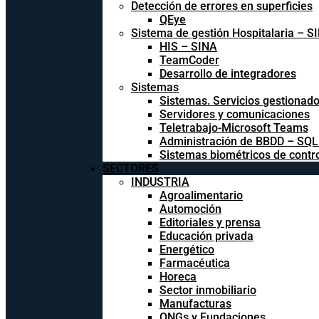
Detección de errores en superficies
QEye
Sistema de gestión Hospitalaria – S
HIS – SINA
TeamCoder
Desarrollo de integradores
Sistemas
Sistemas. Servicios gestionad
Servidores y comunicaciones
Teletrabajo-Microsoft Teams
Administración de BBDD – SQ
Sistemas biométricos de contr
SECTORES
INDUSTRIA
Agroalimentario
Automoción
Editoriales y prensa
Educación privada
Energético
Farmacéutica
Horeca
Sector inmobiliario
Manufacturas
ONGs y Fundaciones