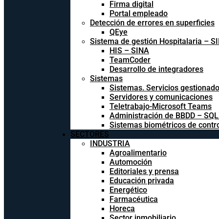
Firma digital
Portal empleado
Detección de errores en superficies
QEye
Sistema de gestión Hospitalaria – S
HIS – SINA
TeamCoder
Desarrollo de integradores
Sistemas
Sistemas. Servicios gestionad
Servidores y comunicaciones
Teletrabajo-Microsoft Teams
Administración de BBDD – SQ
Sistemas biométricos de contr
SECTORES
INDUSTRIA
Agroalimentario
Automoción
Editoriales y prensa
Educación privada
Energético
Farmacéutica
Horeca
Sector inmobiliario