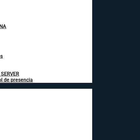
INA
os
L SERVER
ol de presencia