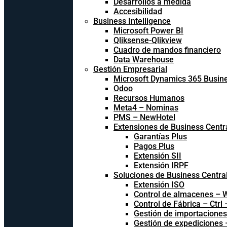
Desarrollos a medida
Accesibilidad
Business Intelligence
Microsoft Power BI
Qliksense-Qlikview
Cuadro de mandos financiero
Data Warehouse
Gestión Empresarial
Microsoft Dynamics 365 Busine
Odoo
Recursos Humanos
Meta4 – Nominas
PMS – NewHotel
Extensiones de Business Centr
Garantías Plus
Pagos Plus
Extensión SII
Extensión IRPF
Soluciones de Business Centra
Extensión ISO
Control de almacenes –
Control de Fábrica – Ctrl
Gestión de importacione
Gestión de expediciones