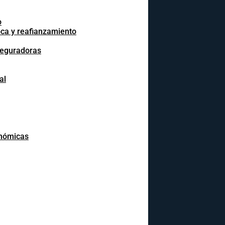
o
oca y reafianzamiento
seguradoras
al
onómicas