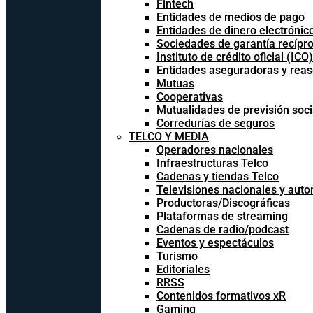
Fintech
Entidades de medios de pago
Entidades de dinero electrónic
Sociedades de garantía recípr
Instituto de crédito oficial (ICO)
Entidades aseguradoras y rea
Mutuas
Cooperativas
Mutualidades de previsión soci
Corredurías de seguros
TELCO Y MEDIA
Operadores nacionales
Infraestructuras Telco
Cadenas y tiendas Telco
Televisiones nacionales y aut
Productoras/Discográficas
Plataformas de streaming
Cadenas de radio/podcast
Eventos y espectáculos
Turismo
Editoriales
RRSS
Contenidos formativos xR
Gaming