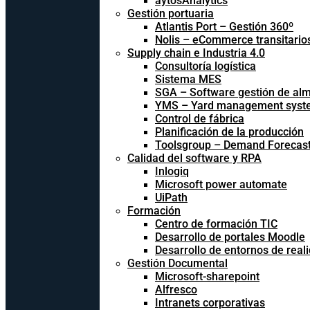
aytosAnalytics
Gestión portuaria
Atlantis Port – Gestión 360º
Nolis – eCommerce transitario
Supply chain e Industria 4.0
Consultoría logística
Sistema MES
SGA – Software gestión de al
YMS – Yard management syst
Control de fábrica
Planificación de la producción
Toolsgroup – Demand Forecast
Calidad del software y RPA
Inlogiq
Microsoft power automate
UiPath
Formación
Centro de formación TIC
Desarrollo de portales Moodle
Desarrollo de entornos de reali
Gestión Documental
Microsoft-sharepoint
Alfresco
Intranets corporativas