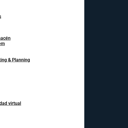
s
macén
em
ing & Planning
dad virtual