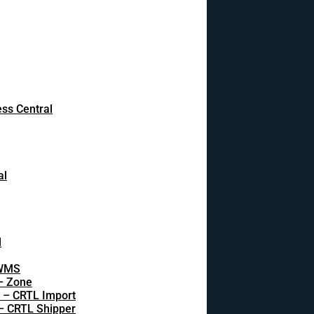
ss Central
al
l
 WMS
 – Zone
s – CRTL Import
 – CRTL Shipper