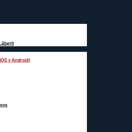
Lãberit
(iOS y Android)
ivos