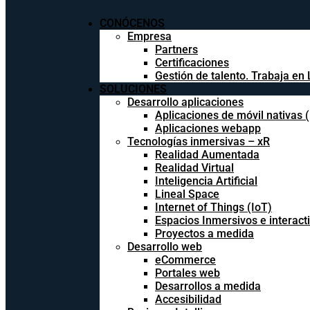
CONÓCENOS
Empresa
Partners
Certificaciones
Gestión de talento. Trabaja en 
SOLUCIONES
Desarrollo aplicaciones
Aplicaciones de móvil nativas 
Aplicaciones webapp
Tecnologías inmersivas – xR
Realidad Aumentada
Realidad Virtual
Inteligencia Artificial
Lineal Space
Internet of Things (IoT)
Espacios Inmersivos e interact
Proyectos a medida
Desarrollo web
eCommerce
Portales web
Desarrollos a medida
Accesibilidad