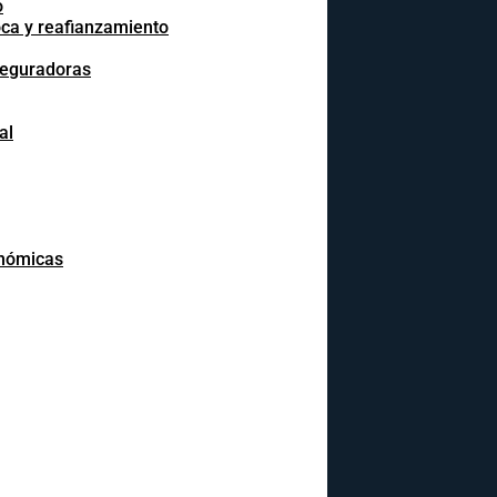
o
oca y reafianzamiento
seguradoras
al
onómicas