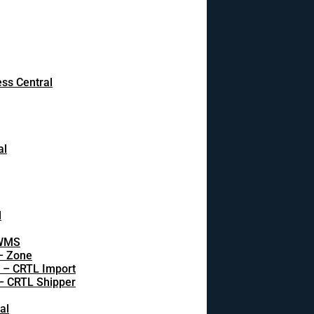
ss Central
al
l
 WMS
 – Zone
s – CRTL Import
 – CRTL Shipper
al