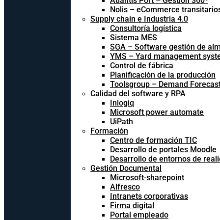
Atlantis Port – Gestión 360º
Nolis – eCommerce transitario
Supply chain e Industria 4.0
Consultoría logística
Sistema MES
SGA – Software gestión de al
YMS – Yard management syst
Control de fábrica
Planificación de la producción
Toolsgroup – Demand Forecast
Calidad del software y RPA
Inlogiq
Microsoft power automate
UiPath
Formación
Centro de formación TIC
Desarrollo de portales Moodle
Desarrollo de entornos de reali
Gestión Documental
Microsoft-sharepoint
Alfresco
Intranets corporativas
Firma digital
Portal empleado