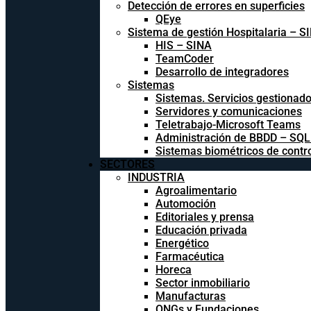
Detección de errores en superficies
QEye
Sistema de gestión Hospitalaria – S
HIS – SINA
TeamCoder
Desarrollo de integradores
Sistemas
Sistemas. Servicios gestionad
Servidores y comunicaciones
Teletrabajo-Microsoft Teams
Administración de BBDD – SQ
Sistemas biométricos de contr
SECTORES
INDUSTRIA
Agroalimentario
Automoción
Editoriales y prensa
Educación privada
Energético
Farmacéutica
Horeca
Sector inmobiliario
Manufacturas
ONGs y Fundaciones