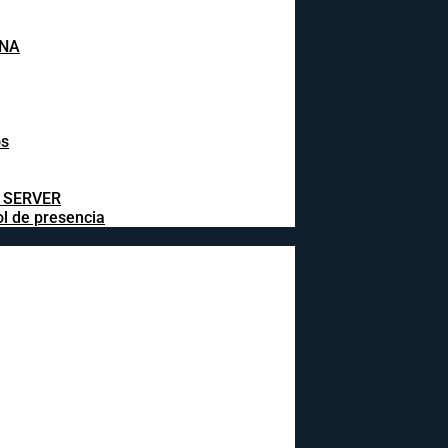
INA
os
L SERVER
ol de presencia