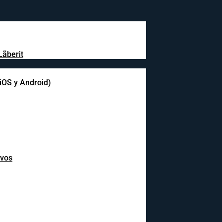
Lãberit
(iOS y Android)
ivos