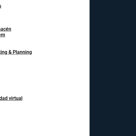
s
macén
em
ing & Planning
dad virtual