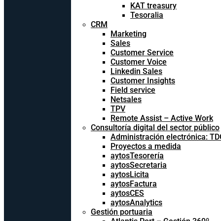
KAT treasury
Tesoralia
CRM
Marketing
Sales
Customer Service
Customer Voice
Linkedin Sales
Customer Insights
Field service
Netsales
TPV
Remote Assist – Active Work
Consultoría digital del sector público
Administración electrónica: T
Proyectos a medida
aytosTesorería
aytosSecretaria
aytosLicita
aytosFactura
aytosCES
aytosAnalytics
Gestión portuaria