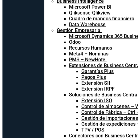
Business Intelligence
Microsoft Power BI
Qliksense-Qlikview
Cuadro de mandos financiero
Data Warehouse
Gestión Empresarial
Microsoft Dynamics 365 Busine
Odoo
Recursos Humanos
Meta4 – Nominas
PMS – NewHotel
Extensiones de Business Centr
Garantías Plus
Pagos Plus
Extensión SII
Extensión IRPF
Soluciones de Business Centra
Extensión ISO
Control de almacenes –
Control de Fábrica – Ctrl
Gestión de importacione
Gestión de expediciones
TPV / POS
Conectores con Business Centr