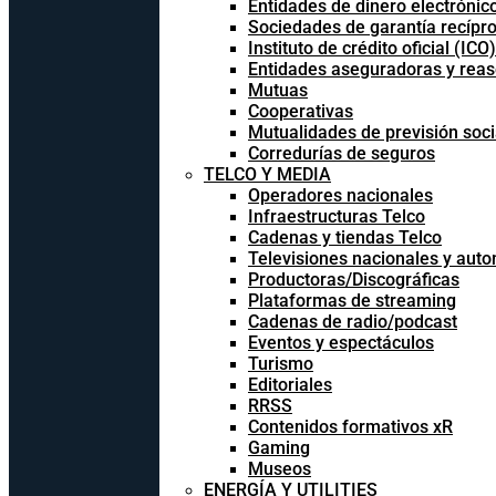
Entidades de dinero electrónic
Sociedades de garantía recípr
Instituto de crédito oficial (ICO)
Entidades aseguradoras y rea
Mutuas
Cooperativas
Mutualidades de previsión soci
Corredurías de seguros
TELCO Y MEDIA
Operadores nacionales
Infraestructuras Telco
Cadenas y tiendas Telco
Televisiones nacionales y aut
Productoras/Discográficas
Plataformas de streaming
Cadenas de radio/podcast
Eventos y espectáculos
Turismo
Editoriales
RRSS
Contenidos formativos xR
Gaming
Museos
ENERGÍA Y UTILITIES