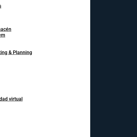
s
macén
em
ing & Planning
dad virtual