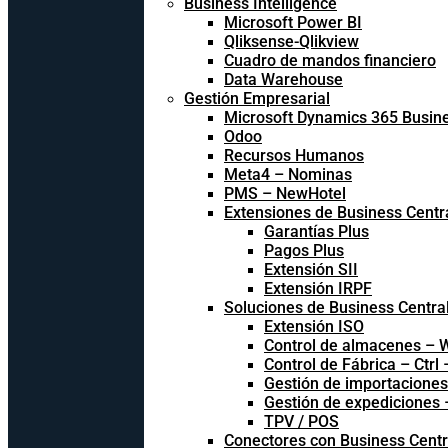
Business Intelligence
Microsoft Power BI
Qliksense-Qlikview
Cuadro de mandos financiero
Data Warehouse
Gestión Empresarial
Microsoft Dynamics 365 Busine
Odoo
Recursos Humanos
Meta4 – Nominas
PMS – NewHotel
Extensiones de Business Centr
Garantías Plus
Pagos Plus
Extensión SII
Extensión IRPF
Soluciones de Business Centra
Extensión ISO
Control de almacenes –
Control de Fábrica – Ctrl
Gestión de importacione
Gestión de expediciones
TPV / POS
Conectores con Business Centr