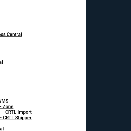
ss Central
al
l
 WMS
 – Zone
s – CRTL Import
 – CRTL Shipper
al