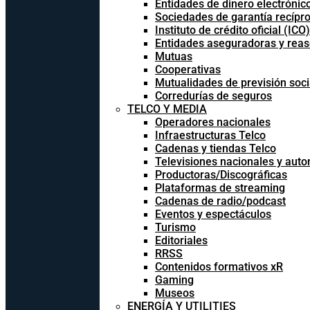
Entidades de dinero electrónic
Sociedades de garantía recípr
Instituto de crédito oficial (ICO)
Entidades aseguradoras y rea
Mutuas
Cooperativas
Mutualidades de previsión soci
Corredurías de seguros
TELCO Y MEDIA
Operadores nacionales
Infraestructuras Telco
Cadenas y tiendas Telco
Televisiones nacionales y aut
Productoras/Discográficas
Plataformas de streaming
Cadenas de radio/podcast
Eventos y espectáculos
Turismo
Editoriales
RRSS
Contenidos formativos xR
Gaming
Museos
ENERGÍA Y UTILITIES