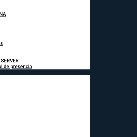
INA
os
L SERVER
ol de presencia