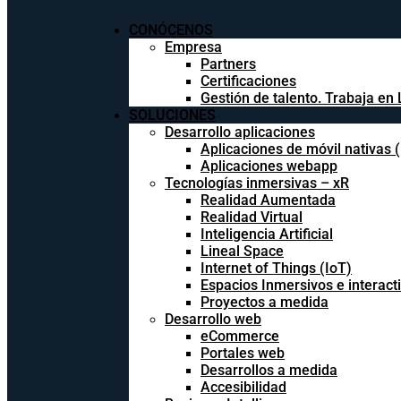
CONÓCENOS
Empresa
Partners
Certificaciones
Gestión de talento. Trabaja en 
SOLUCIONES
Desarrollo aplicaciones
Aplicaciones de móvil nativas 
Aplicaciones webapp
Tecnologías inmersivas – xR
Realidad Aumentada
Realidad Virtual
Inteligencia Artificial
Lineal Space
Internet of Things (IoT)
Espacios Inmersivos e interact
Proyectos a medida
Desarrollo web
eCommerce
Portales web
Desarrollos a medida
Accesibilidad