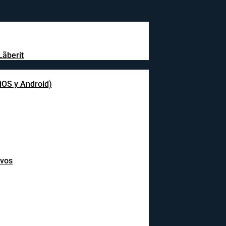
Lãberit
(iOS y Android)
ivos