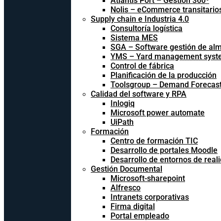
Atlantis Port – Gestión 360º
Nolis – eCommerce transitario
Supply chain e Industria 4.0
Consultoría logística
Sistema MES
SGA – Software gestión de al
YMS – Yard management syst
Control de fábrica
Planificación de la producción
Toolsgroup – Demand Forecast
Calidad del software y RPA
Inlogiq
Microsoft power automate
UiPath
Formación
Centro de formación TIC
Desarrollo de portales Moodle
Desarrollo de entornos de reali
Gestión Documental
Microsoft-sharepoint
Alfresco
Intranets corporativas
Firma digital
Portal empleado