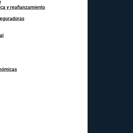
o
oca y reafianzamiento
seguradoras
al
onómicas