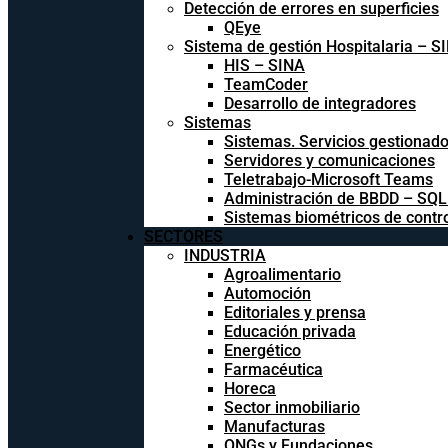
Detección de errores en superficies
QEye
Sistema de gestión Hospitalaria – S
HIS – SINA
TeamCoder
Desarrollo de integradores
Sistemas
Sistemas. Servicios gestionad
Servidores y comunicaciones
Teletrabajo-Microsoft Teams
Administración de BBDD – SQ
Sistemas biométricos de contr
SECTORES
INDUSTRIA
Agroalimentario
Automoción
Editoriales y prensa
Educación privada
Energético
Farmacéutica
Horeca
Sector inmobiliario
Manufacturas
ONGs y Fundaciones