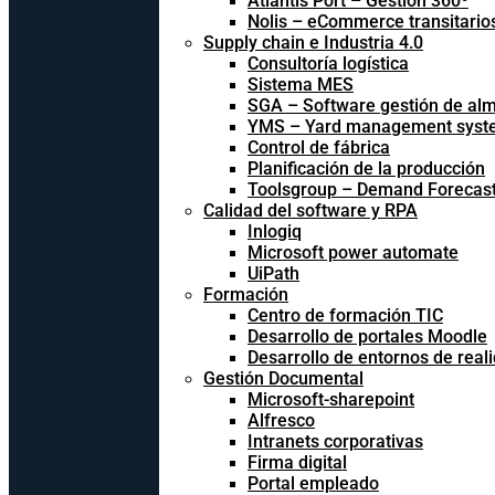
Atlantis Port – Gestión 360º
Nolis – eCommerce transitario
Supply chain e Industria 4.0
Consultoría logística
Sistema MES
SGA – Software gestión de al
YMS – Yard management syst
Control de fábrica
Planificación de la producción
Toolsgroup – Demand Forecast
Calidad del software y RPA
Inlogiq
Microsoft power automate
UiPath
Formación
Centro de formación TIC
Desarrollo de portales Moodle
Desarrollo de entornos de reali
Gestión Documental
Microsoft-sharepoint
Alfresco
Intranets corporativas
Firma digital
Portal empleado