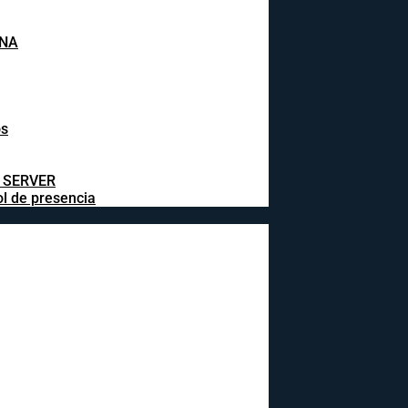
INA
os
L SERVER
ol de presencia