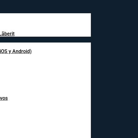
Lãberit
(iOS y Android)
ivos