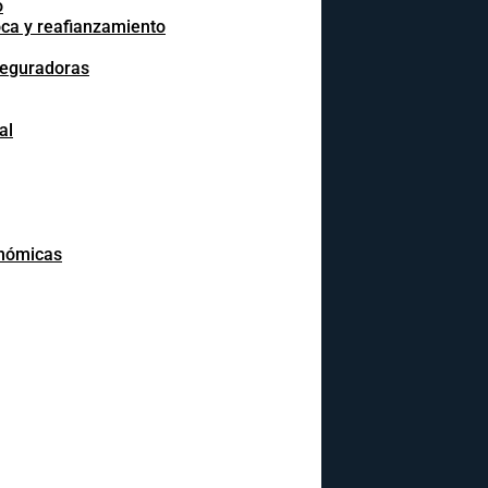
o
oca y reafianzamiento
seguradoras
al
onómicas