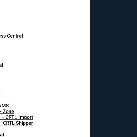
ss Central
al
l
 WMS
 – Zone
s – CRTL Import
 – CRTL Shipper
al