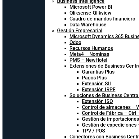
Business Intelligence
Microsoft Power BI
Qliksense-Qlikview
Cuadro de mandos financiero
Data Warehouse
Gestión Empresarial
Microsoft Dynamics 365 Busine
Odoo
Recursos Humanos
Meta4 – Nominas
PMS – NewHotel
Extensiones de Business Centr
Garantías Plus
Pagos Plus
Extensión SII
Extensión IRPF
Soluciones de Business Centra
Extensión ISO
Control de almacenes –
Control de Fábrica – Ctrl
Gestión de importacione
Gestión de expediciones
TPV / POS
Conectores con Business Centr