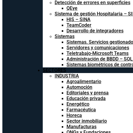
Detección de errores en superficies
QEye
Sistema de gestión Hospitalaria – S
HIS – SINA
TeamCoder
Desarrollo de integradores
Sistemas
Sistemas. Servicios gestionad
Servidores y comunicaciones
Teletrabajo-Microsoft Teams
Administración de BBDD – SQ
Sistemas biométricos de contr
SECTORES
INDUSTRIA
Agroalimentario
Automoción
Editoriales y prensa
Educación privada
Energético
Farmacéutica
Horeca
Sector inmobiliario
Manufacturas
ONGs y Fundaciones