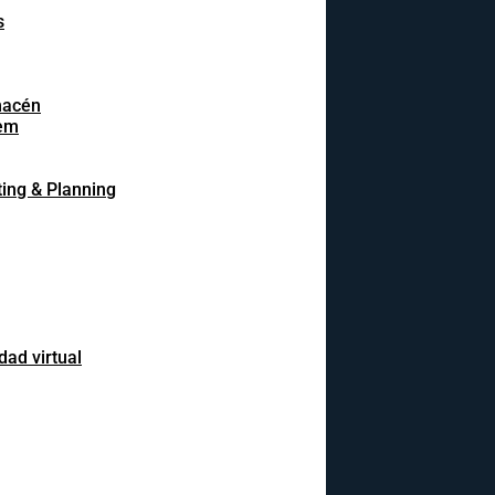
s
macén
em
ing & Planning
dad virtual