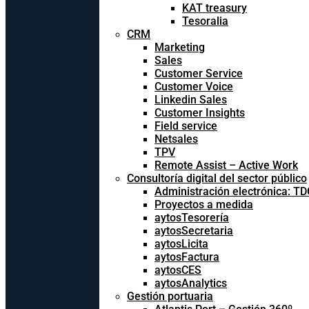
KAT treasury
Tesoralia
CRM
Marketing
Sales
Customer Service
Customer Voice
Linkedin Sales
Customer Insights
Field service
Netsales
TPV
Remote Assist – Active Work
Consultoría digital del sector público
Administración electrónica: T
Proyectos a medida
aytosTesorería
aytosSecretaria
aytosLicita
aytosFactura
aytosCES
aytosAnalytics
Gestión portuaria