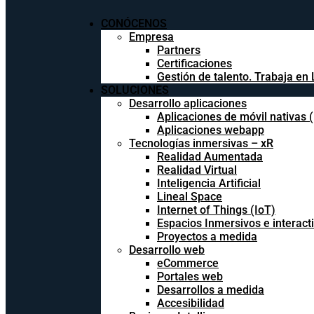
CONÓCENOS
Empresa
Partners
Certificaciones
Gestión de talento. Trabaja en 
SOLUCIONES
Desarrollo aplicaciones
Aplicaciones de móvil nativas 
Aplicaciones webapp
Tecnologías inmersivas – xR
Realidad Aumentada
Realidad Virtual
Inteligencia Artificial
Lineal Space
Internet of Things (IoT)
Espacios Inmersivos e interact
Proyectos a medida
Desarrollo web
eCommerce
Portales web
Desarrollos a medida
Accesibilidad