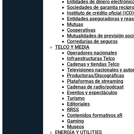
Entidades de dinero electrónic
Sociedades de garantía recípr
Instituto de crédito oficial (ICO)
Entidades aseguradoras y rea
Mutuas
Cooperativas
Mutualidades de previsión soci
Corredurías de seguros
TELCO Y MEDIA
Operadores nacionales
Infraestructuras Telco
Cadenas y tiendas Telco
Televisiones nacionales y aut
Productoras/Discográficas
Plataformas de streaming
Cadenas de radio/podcast
Eventos y espectáculos
Turismo
Editoriales
RRSS
Contenidos formativos xR
Gaming
Museos
ENERGÍA Y UTILITIES