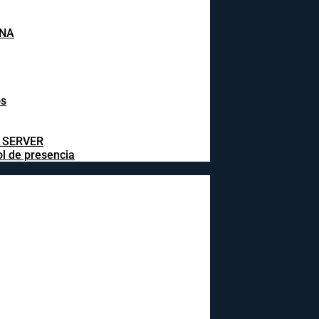
INA
os
L SERVER
ol de presencia