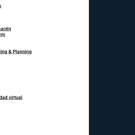
s
macén
em
ing & Planning
dad virtual