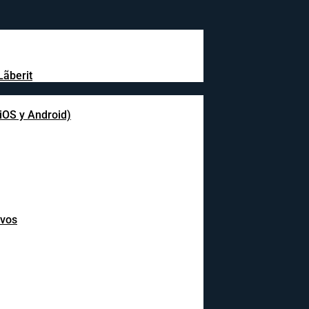
Lãberit
(iOS y Android)
ivos