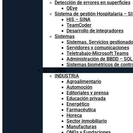
Detección de errores en superficies
QEye
Sistema de gestión Hospitalaria – S
HIS – SINA
TeamCoder
Desarrollo de integradores
Sistemas
Sistemas. Servicios gestionad
Servidores y comunicaciones
Teletrabajo-Microsoft Teams
Administración de BBDD – SQ
Sistemas biométricos de contr
SECTORES
INDUSTRIA
Agroalimentario
Automoción
Editoriales y prensa
Educación privada
Energético
Farmacéutica
Horeca
Sector inmobiliario
Manufacturas
ONGs y Fundaciones