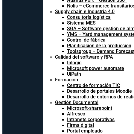
Atlantis Port – Gestión 360º
Nolis – eCommerce transitario
Supply chain e Industria 4.0
Consultoría logística
Sistema MES
SGA – Software gestión de al
YMS – Yard management syst
Control de fábrica
Planificación de la producción
Toolsgroup – Demand Forecast
Calidad del software y RPA
Inlogiq
Microsoft power automate
UiPath
Formación
Centro de formación TIC
Desarrollo de portales Moodle
Desarrollo de entornos de reali
Gestión Documental
Microsoft-sharepoint
Alfresco
Intranets corporativas
Firma digital
Portal empleado