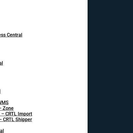
ss Central
al
l
 WMS
 – Zone
s – CRTL Import
 – CRTL Shipper
al