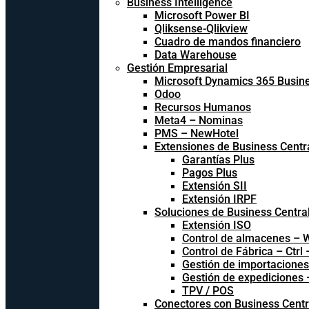
Business Intelligence
Microsoft Power BI
Qliksense-Qlikview
Cuadro de mandos financiero
Data Warehouse
Gestión Empresarial
Microsoft Dynamics 365 Busine
Odoo
Recursos Humanos
Meta4 – Nominas
PMS – NewHotel
Extensiones de Business Centr
Garantías Plus
Pagos Plus
Extensión SII
Extensión IRPF
Soluciones de Business Centra
Extensión ISO
Control de almacenes –
Control de Fábrica – Ctrl
Gestión de importacione
Gestión de expediciones
TPV / POS
Conectores con Business Centr