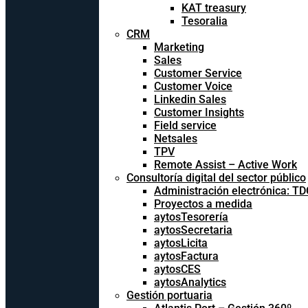
KAT treasury
Tesoralia
CRM
Marketing
Sales
Customer Service
Customer Voice
Linkedin Sales
Customer Insights
Field service
Netsales
TPV
Remote Assist – Active Work
Consultoría digital del sector público
Administración electrónica: T
Proyectos a medida
aytosTesorería
aytosSecretaria
aytosLicita
aytosFactura
aytosCES
aytosAnalytics
Gestión portuaria