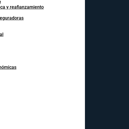
o
oca y reafianzamiento
seguradoras
al
onómicas