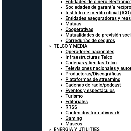
Entidades de dinero electrónic
Sociedades de garantía recípr
Instituto de crédito oficial (ICO)
Entidades aseguradoras y rea
Mutuas
Cooperativas
Mutualidades de previsión soci
Corredurías de seguros
TELCO Y MEDIA
Operadores nacionales
Infraestructuras Telco
Cadenas y tiendas Telco
Televisiones nacionales y aut
Productoras/Discográficas
Plataformas de streaming
Cadenas de radio/podcast
Eventos y espectáculos
Turismo
Editoriales
RRSS
Contenidos formativos xR
Gaming
Museos
ENERGÍA Y UTILITIES