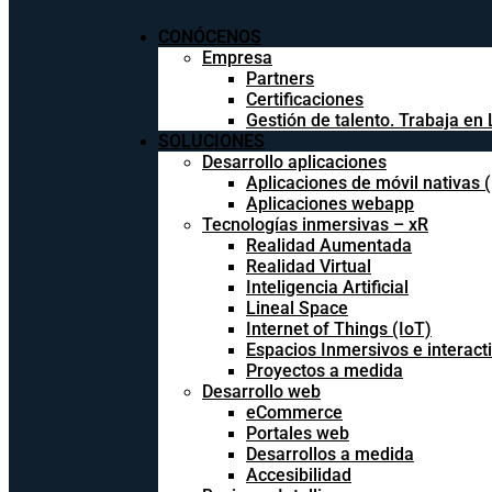
CONÓCENOS
Empresa
Partners
Certificaciones
Gestión de talento. Trabaja en 
SOLUCIONES
Desarrollo aplicaciones
Aplicaciones de móvil nativas 
Aplicaciones webapp
Tecnologías inmersivas – xR
Realidad Aumentada
Realidad Virtual
Inteligencia Artificial
Lineal Space
Internet of Things (IoT)
Espacios Inmersivos e interact
Proyectos a medida
Desarrollo web
eCommerce
Portales web
Desarrollos a medida
Accesibilidad