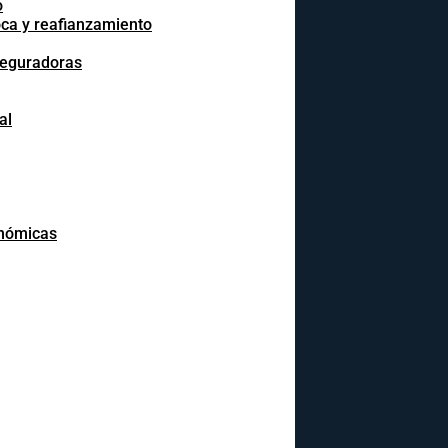
o
oca y reafianzamiento
seguradoras
al
onómicas