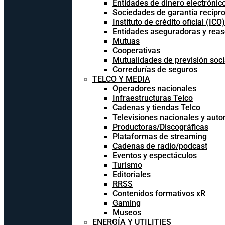
Entidades de dinero electrónic
Sociedades de garantía recípr
Instituto de crédito oficial (ICO)
Entidades aseguradoras y rea
Mutuas
Cooperativas
Mutualidades de previsión soci
Corredurías de seguros
TELCO Y MEDIA
Operadores nacionales
Infraestructuras Telco
Cadenas y tiendas Telco
Televisiones nacionales y aut
Productoras/Discográficas
Plataformas de streaming
Cadenas de radio/podcast
Eventos y espectáculos
Turismo
Editoriales
RRSS
Contenidos formativos xR
Gaming
Museos
ENERGÍA Y UTILITIES