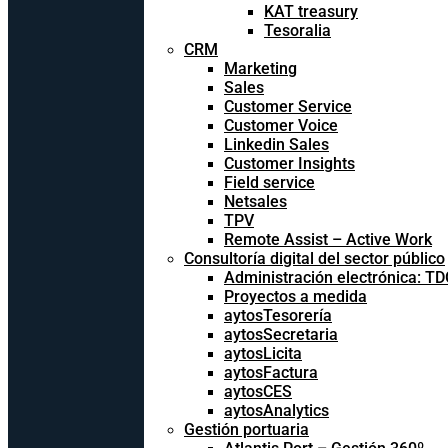
KAT treasury
Tesoralia
CRM
Marketing
Sales
Customer Service
Customer Voice
Linkedin Sales
Customer Insights
Field service
Netsales
TPV
Remote Assist – Active Work
Consultoría digital del sector público
Administración electrónica: T
Proyectos a medida
aytosTesorería
aytosSecretaria
aytosLicita
aytosFactura
aytosCES
aytosAnalytics
Gestión portuaria