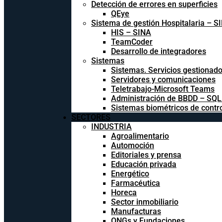
Detección de errores en superficies
QEye
Sistema de gestión Hospitalaria – S
HIS – SINA
TeamCoder
Desarrollo de integradores
Sistemas
Sistemas. Servicios gestionad
Servidores y comunicaciones
Teletrabajo-Microsoft Teams
Administración de BBDD – SQ
Sistemas biométricos de contr
SECTORES
INDUSTRIA
Agroalimentario
Automoción
Editoriales y prensa
Educación privada
Energético
Farmacéutica
Horeca
Sector inmobiliario
Manufacturas
ONGs y Fundaciones