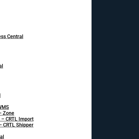
ss Central
al
l
 WMS
 – Zone
s – CRTL Import
 – CRTL Shipper
al