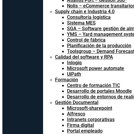
Atlantis Port – Gestión 360º
Nolis – eCommerce transitario
Supply chain e Industria 4.0
Consultoría logística
Sistema MES
SGA – Software gestión de al
YMS – Yard management syst
Control de fábrica
Planificación de la producción
Toolsgroup – Demand Forecast
Calidad del software y RPA
Inlogiq
Microsoft power automate
UiPath
Formación
Centro de formación TIC
Desarrollo de portales Moodle
Desarrollo de entornos de reali
Gestión Documental
Microsoft-sharepoint
Alfresco
Intranets corporativas
Firma digital
Portal empleado