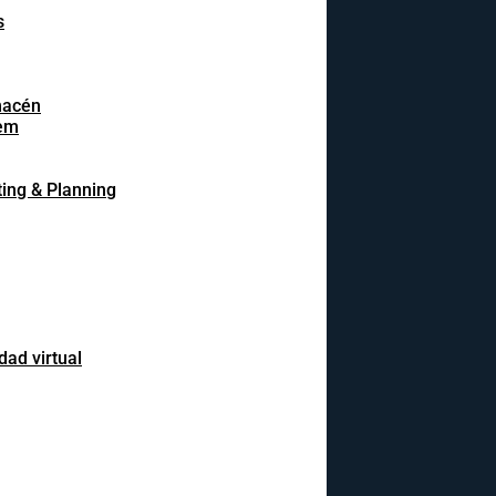
s
macén
em
ing & Planning
dad virtual