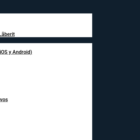
Lãberit
(iOS y Android)
ivos