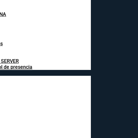
INA
os
L SERVER
ol de presencia