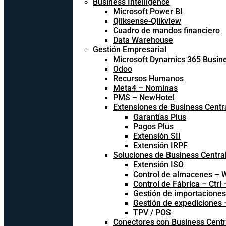
Business Intelligence
Microsoft Power BI
Qliksense-Qlikview
Cuadro de mandos financiero
Data Warehouse
Gestión Empresarial
Microsoft Dynamics 365 Busine
Odoo
Recursos Humanos
Meta4 – Nominas
PMS – NewHotel
Extensiones de Business Centr
Garantías Plus
Pagos Plus
Extensión SII
Extensión IRPF
Soluciones de Business Centra
Extensión ISO
Control de almacenes –
Control de Fábrica – Ctrl
Gestión de importacione
Gestión de expediciones
TPV / POS
Conectores con Business Centr