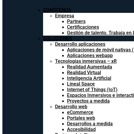
CONÓCENOS
Empresa
Partners
Certificaciones
Gestión de talento. Trabaja en 
SOLUCIONES
Desarrollo aplicaciones
Aplicaciones de móvil nativas 
Aplicaciones webapp
Tecnologías inmersivas – xR
Realidad Aumentada
Realidad Virtual
Inteligencia Artificial
Lineal Space
Internet of Things (IoT)
Espacios Inmersivos e interact
Proyectos a medida
Desarrollo web
eCommerce
Portales web
Desarrollos a medida
Accesibilidad