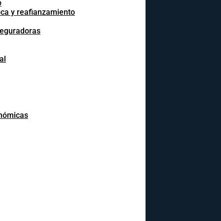
o
oca y reafianzamiento
seguradoras
al
onómicas