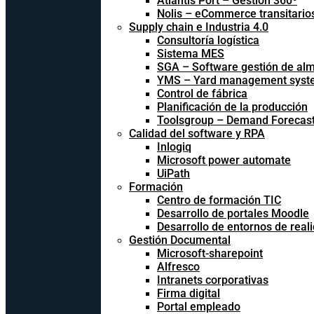
Atlantis Port – Gestión 360º
Nolis – eCommerce transitario
Supply chain e Industria 4.0
Consultoría logística
Sistema MES
SGA – Software gestión de al
YMS – Yard management syst
Control de fábrica
Planificación de la producción
Toolsgroup – Demand Forecast
Calidad del software y RPA
Inlogiq
Microsoft power automate
UiPath
Formación
Centro de formación TIC
Desarrollo de portales Moodle
Desarrollo de entornos de reali
Gestión Documental
Microsoft-sharepoint
Alfresco
Intranets corporativas
Firma digital
Portal empleado