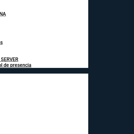
INA
os
L SERVER
ol de presencia