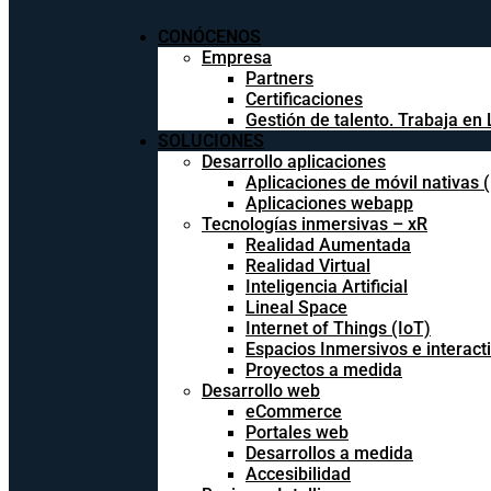
CONÓCENOS
Empresa
Partners
Certificaciones
Gestión de talento. Trabaja en 
SOLUCIONES
Desarrollo aplicaciones
Aplicaciones de móvil nativas 
Aplicaciones webapp
Tecnologías inmersivas – xR
Realidad Aumentada
Realidad Virtual
Inteligencia Artificial
Lineal Space
Internet of Things (IoT)
Espacios Inmersivos e interact
Proyectos a medida
Desarrollo web
eCommerce
Portales web
Desarrollos a medida
Accesibilidad