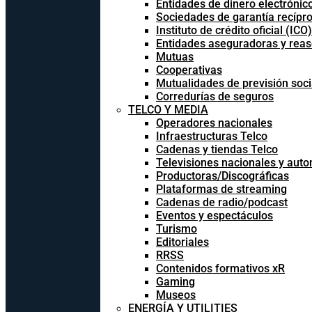
Entidades de dinero electrónic
Sociedades de garantía recípr
Instituto de crédito oficial (ICO)
Entidades aseguradoras y rea
Mutuas
Cooperativas
Mutualidades de previsión soci
Corredurías de seguros
TELCO Y MEDIA
Operadores nacionales
Infraestructuras Telco
Cadenas y tiendas Telco
Televisiones nacionales y aut
Productoras/Discográficas
Plataformas de streaming
Cadenas de radio/podcast
Eventos y espectáculos
Turismo
Editoriales
RRSS
Contenidos formativos xR
Gaming
Museos
ENERGÍA Y UTILITIES