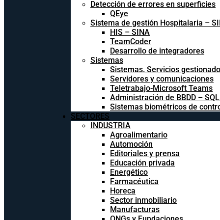
Detección de errores en superficies
QEye
Sistema de gestión Hospitalaria – S
HIS – SINA
TeamCoder
Desarrollo de integradores
Sistemas
Sistemas. Servicios gestionad
Servidores y comunicaciones
Teletrabajo-Microsoft Teams
Administración de BBDD – SQ
Sistemas biométricos de contr
SECTORES
INDUSTRIA
Agroalimentario
Automoción
Editoriales y prensa
Educación privada
Energético
Farmacéutica
Horeca
Sector inmobiliario
Manufacturas
ONGs y Fundaciones