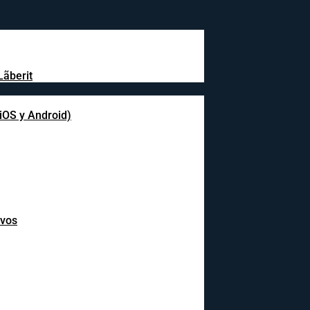
Lãberit
(iOS y Android)
ivos