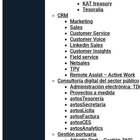
KAT treasury
Tesoralia
CRM
Marketing
Sales
Customer Service
Customer Voice
Linkedin Sales
Customer Insights
Field service
Netsales
TPV
Remote Assist – Active Work
Consultoría digital del sector público
Administración electrónica: T
Proyectos a medida
aytosTesorería
aytosSecretaria
aytosLicita
aytosFactura
aytosCES
aytosAnalytics
Gestión portuaria