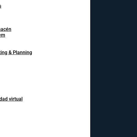
s
macén
em
ing & Planning
dad virtual