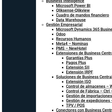
Business Intelligence
Microsoft Power BI
Qliksense-Qlikview
Cuadro de mandos financiero
Data Warehouse
Gestión Empresarial
Microsoft Dynamics 365 Busine
Odoo
Recursos Humanos
Meta4 – Nominas
PMS – NewHotel
Extensiones de Business Centr
Garantías Plus
Pagos Plus
Extensión SII
Extensión IRPF
Soluciones de Business Centra
Extensión ISO
Control de almacenes –
Control de Fábrica – Ctrl
Gestión de importacione
Gestión de expediciones
TPV / POS
Conectores con Business Centr