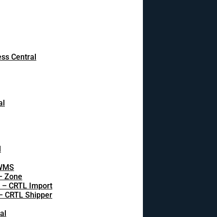
ss Central
al
l
 WMS
 – Zone
s – CRTL Import
 – CRTL Shipper
al