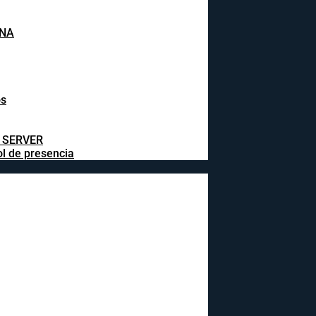
INA
os
L SERVER
ol de presencia