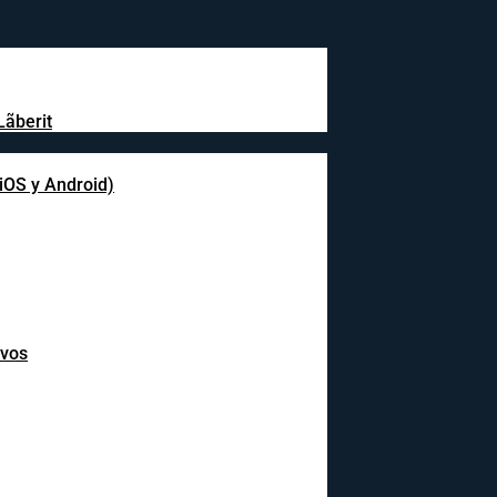
Lãberit
(iOS y Android)
ivos