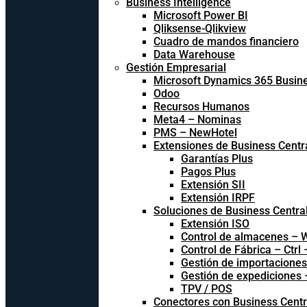
Business Intelligence
Microsoft Power BI
Qliksense-Qlikview
Cuadro de mandos financiero
Data Warehouse
Gestión Empresarial
Microsoft Dynamics 365 Busine
Odoo
Recursos Humanos
Meta4 – Nominas
PMS – NewHotel
Extensiones de Business Centr
Garantías Plus
Pagos Plus
Extensión SII
Extensión IRPF
Soluciones de Business Centra
Extensión ISO
Control de almacenes –
Control de Fábrica – Ctrl
Gestión de importacione
Gestión de expediciones
TPV / POS
Conectores con Business Centr