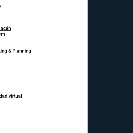
s
macén
em
ing & Planning
dad virtual