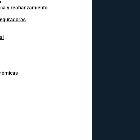
o
oca y reafianzamiento
seguradoras
al
onómicas