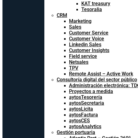
KAT treasury
Tesoralia
CRM
Marketing
Sales
Customer Service
Customer Voice
Linkedin Sales
Customer Insights
Field service
Netsales
TPV
Remote Assist – Active Work
Consultoría digital del sector público
Administración electrónica: T
Proyectos a medida
aytosTesorería
aytosSecretaria
aytosLicita
aytosFactura
aytosCES
aytosAnalytics
Gestión portuaria