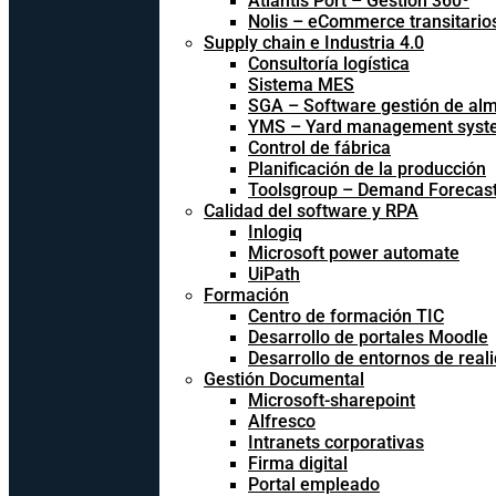
Atlantis Port – Gestión 360º
Nolis – eCommerce transitario
Supply chain e Industria 4.0
Consultoría logística
Sistema MES
SGA – Software gestión de al
YMS – Yard management syst
Control de fábrica
Planificación de la producción
Toolsgroup – Demand Forecast
Calidad del software y RPA
Inlogiq
Microsoft power automate
UiPath
Formación
Centro de formación TIC
Desarrollo de portales Moodle
Desarrollo de entornos de reali
Gestión Documental
Microsoft-sharepoint
Alfresco
Intranets corporativas
Firma digital
Portal empleado