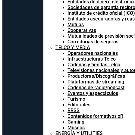
Entidades de dinero electrónic
Sociedades de garantía recípr
Instituto de crédito oficial (ICO)
Entidades aseguradoras y rea
Mutuas
Cooperativas
Mutualidades de previsión soci
Corredurías de seguros
TELCO Y MEDIA
Operadores nacionales
Infraestructuras Telco
Cadenas y tiendas Telco
Televisiones nacionales y aut
Productoras/Discográficas
Plataformas de streaming
Cadenas de radio/podcast
Eventos y espectáculos
Turismo
Editoriales
RRSS
Contenidos formativos xR
Gaming
Museos
ENERGÍA Y UTILITIES