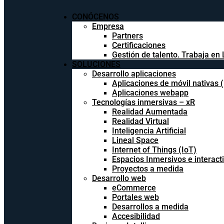
CONÓCENOS
Empresa
Partners
Certificaciones
Gestión de talento. Trabaja en 
SOLUCIONES
Desarrollo aplicaciones
Aplicaciones de móvil nativas 
Aplicaciones webapp
Tecnologías inmersivas – xR
Realidad Aumentada
Realidad Virtual
Inteligencia Artificial
Lineal Space
Internet of Things (IoT)
Espacios Inmersivos e interact
Proyectos a medida
Desarrollo web
eCommerce
Portales web
Desarrollos a medida
Accesibilidad