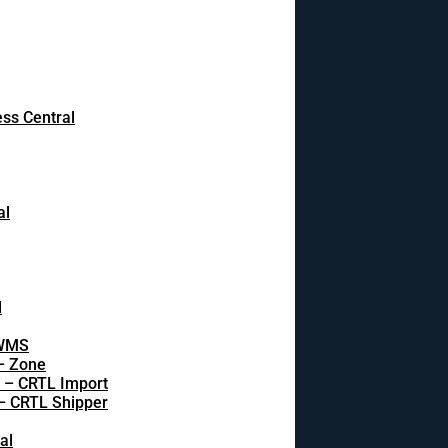
ss Central
al
l
 WMS
 – Zone
s – CRTL Import
 – CRTL Shipper
al