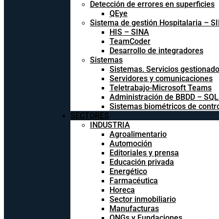
Detección de errores en superficies
QEye
Sistema de gestión Hospitalaria – S
HIS – SINA
TeamCoder
Desarrollo de integradores
Sistemas
Sistemas. Servicios gestionad
Servidores y comunicaciones
Teletrabajo-Microsoft Teams
Administración de BBDD – SQ
Sistemas biométricos de contr
SECTORES
INDUSTRIA
Agroalimentario
Automoción
Editoriales y prensa
Educación privada
Energético
Farmacéutica
Horeca
Sector inmobiliario
Manufacturas
ONGs y Fundaciones