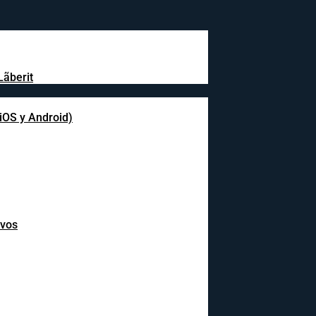
Lãberit
(iOS y Android)
ivos