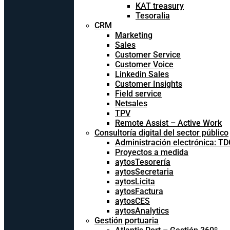
KAT treasury
Tesoralia
CRM
Marketing
Sales
Customer Service
Customer Voice
Linkedin Sales
Customer Insights
Field service
Netsales
TPV
Remote Assist – Active Work
Consultoría digital del sector público
Administración electrónica: T
Proyectos a medida
aytosTesorería
aytosSecretaria
aytosLicita
aytosFactura
aytosCES
aytosAnalytics
Gestión portuaria