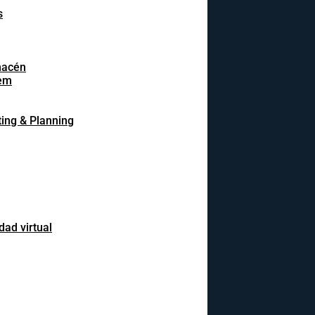
s
macén
em
ing & Planning
dad virtual