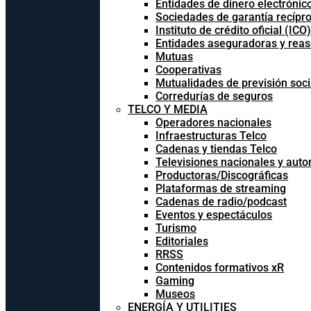
Entidades de dinero electrónic
Sociedades de garantía recípr
Instituto de crédito oficial (ICO)
Entidades aseguradoras y rea
Mutuas
Cooperativas
Mutualidades de previsión soci
Corredurías de seguros
TELCO Y MEDIA
Operadores nacionales
Infraestructuras Telco
Cadenas y tiendas Telco
Televisiones nacionales y aut
Productoras/Discográficas
Plataformas de streaming
Cadenas de radio/podcast
Eventos y espectáculos
Turismo
Editoriales
RRSS
Contenidos formativos xR
Gaming
Museos
ENERGÍA Y UTILITIES