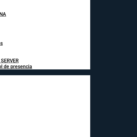
INA
os
L SERVER
ol de presencia