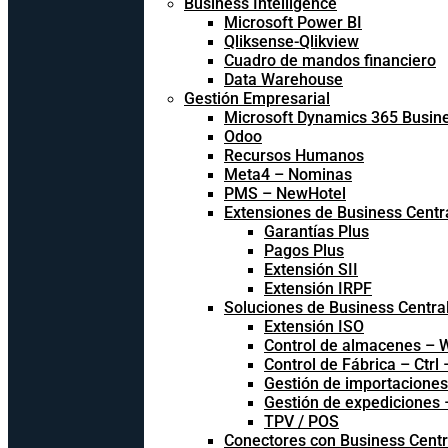
Business Intelligence
Microsoft Power BI
Qliksense-Qlikview
Cuadro de mandos financiero
Data Warehouse
Gestión Empresarial
Microsoft Dynamics 365 Busine
Odoo
Recursos Humanos
Meta4 – Nominas
PMS – NewHotel
Extensiones de Business Centr
Garantías Plus
Pagos Plus
Extensión SII
Extensión IRPF
Soluciones de Business Centra
Extensión ISO
Control de almacenes –
Control de Fábrica – Ctrl
Gestión de importacione
Gestión de expediciones
TPV / POS
Conectores con Business Centr