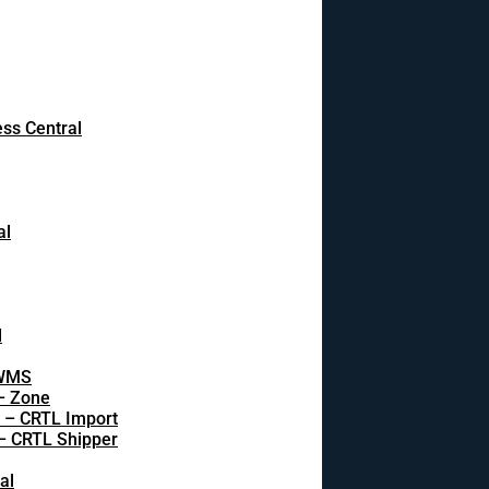
ss Central
al
l
 WMS
 – Zone
s – CRTL Import
 – CRTL Shipper
al