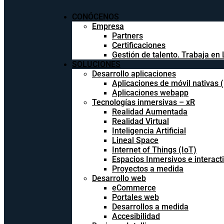
CONÓCENOS
Empresa
Partners
Certificaciones
Gestión de talento. Trabaja en 
SOLUCIONES
Desarrollo aplicaciones
Aplicaciones de móvil nativas 
Aplicaciones webapp
Tecnologías inmersivas – xR
Realidad Aumentada
Realidad Virtual
Inteligencia Artificial
Lineal Space
Internet of Things (IoT)
Espacios Inmersivos e interact
Proyectos a medida
Desarrollo web
eCommerce
Portales web
Desarrollos a medida
Accesibilidad