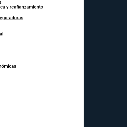
o
oca y reafianzamiento
seguradoras
al
onómicas