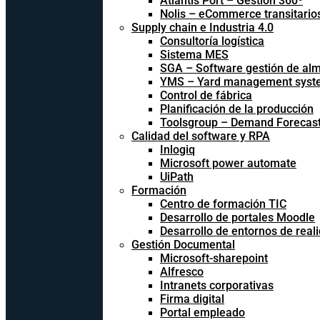
Atlantis Port – Gestión 360º
Nolis – eCommerce transitario
Supply chain e Industria 4.0
Consultoría logística
Sistema MES
SGA – Software gestión de al
YMS – Yard management syst
Control de fábrica
Planificación de la producción
Toolsgroup – Demand Forecast
Calidad del software y RPA
Inlogiq
Microsoft power automate
UiPath
Formación
Centro de formación TIC
Desarrollo de portales Moodle
Desarrollo de entornos de reali
Gestión Documental
Microsoft-sharepoint
Alfresco
Intranets corporativas
Firma digital
Portal empleado