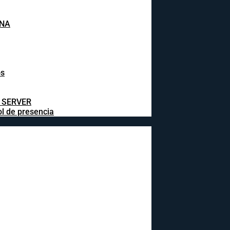
INA
os
L SERVER
ol de presencia