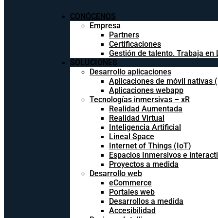
CONÓCENOS
Empresa
Partners
Certificaciones
Gestión de talento. Trabaja en 
SOLUCIONES
Desarrollo aplicaciones
Aplicaciones de móvil nativas 
Aplicaciones webapp
Tecnologías inmersivas – xR
Realidad Aumentada
Realidad Virtual
Inteligencia Artificial
Lineal Space
Internet of Things (IoT)
Espacios Inmersivos e interact
Proyectos a medida
Desarrollo web
eCommerce
Portales web
Desarrollos a medida
Accesibilidad