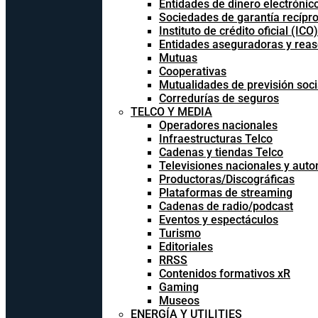
Entidades de dinero electrónic
Sociedades de garantía recípr
Instituto de crédito oficial (ICO)
Entidades aseguradoras y rea
Mutuas
Cooperativas
Mutualidades de previsión soci
Corredurías de seguros
TELCO Y MEDIA
Operadores nacionales
Infraestructuras Telco
Cadenas y tiendas Telco
Televisiones nacionales y aut
Productoras/Discográficas
Plataformas de streaming
Cadenas de radio/podcast
Eventos y espectáculos
Turismo
Editoriales
RRSS
Contenidos formativos xR
Gaming
Museos
ENERGÍA Y UTILITIES