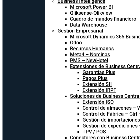
Business Intelligence
Microsoft Power BI
Qliksense-Qlikview
Cuadro de mandos financiero
Data Warehouse
Gestión Empresarial
Microsoft Dynamics 365 Busine
Odoo
Recursos Humanos
Meta4 – Nominas
PMS – NewHotel
Extensiones de Business Centr
Garantías Plus
Pagos Plus
Extensión SII
Extensión IRPF
Soluciones de Business Centra
Extensión ISO
Control de almacenes –
Control de Fábrica – Ctrl
Gestión de importacione
Gestión de expediciones
TPV / POS
Conectores con Business Centr