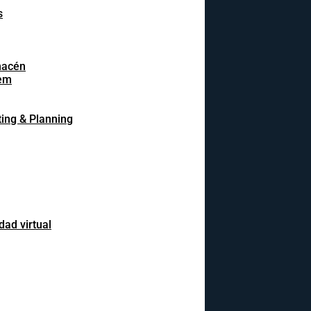
s
macén
em
ing & Planning
dad virtual