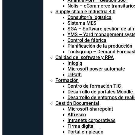
Atlantis Port – Gestión 360º
Nolis – eCommerce transitario
Supply chain e Industria 4.0
Consultoría logística
Sistema MES
SGA – Software gestión de al
YMS – Yard management syst
Control de fábrica
Planificación de la producción
Toolsgroup – Demand Forecast
Calidad del software y RPA
Inlogiq
Microsoft power automate
UiPath
Formación
Centro de formación TIC
Desarrollo de portales Moodle
Desarrollo de entornos de reali
Gestión Documental
Microsoft-sharepoint
Alfresco
Intranets corporativas
Firma digital
Portal empleado