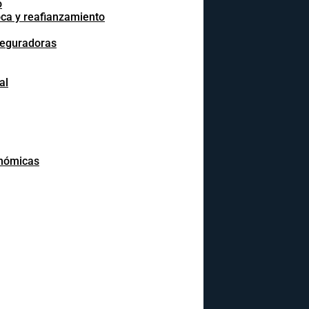
o
oca y reafianzamiento
seguradoras
al
onómicas