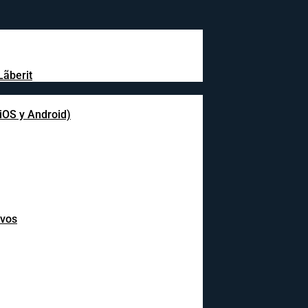
Lãberit
(iOS y Android)
ivos