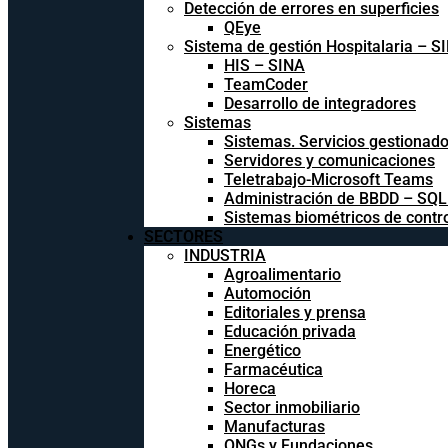
Detección de errores en superficies
QEye
Sistema de gestión Hospitalaria – S
HIS – SINA
TeamCoder
Desarrollo de integradores
Sistemas
Sistemas. Servicios gestionad
Servidores y comunicaciones
Teletrabajo-Microsoft Teams
Administración de BBDD – SQ
Sistemas biométricos de contr
SECTORES
INDUSTRIA
Agroalimentario
Automoción
Editoriales y prensa
Educación privada
Energético
Farmacéutica
Horeca
Sector inmobiliario
Manufacturas
ONGs y Fundaciones