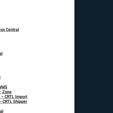
ss Central
al
l
 WMS
 – Zone
s – CRTL Import
 – CRTL Shipper
al