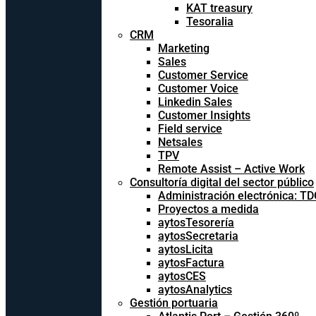
KAT treasury
Tesoralia
CRM
Marketing
Sales
Customer Service
Customer Voice
Linkedin Sales
Customer Insights
Field service
Netsales
TPV
Remote Assist – Active Work
Consultoría digital del sector público
Administración electrónica: T
Proyectos a medida
aytosTesorería
aytosSecretaria
aytosLicita
aytosFactura
aytosCES
aytosAnalytics
Gestión portuaria