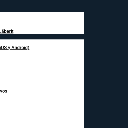
Lãberit
(iOS y Android)
ivos