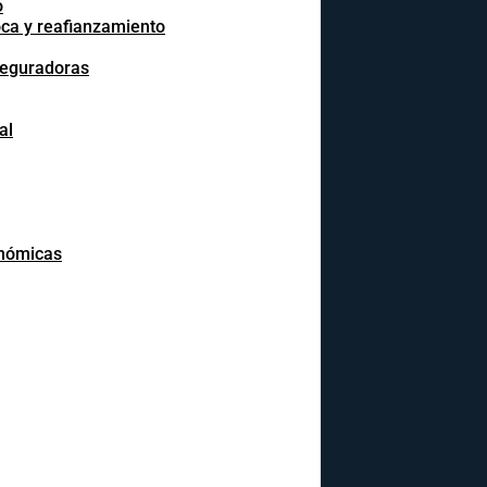
o
oca y reafianzamiento
seguradoras
al
onómicas