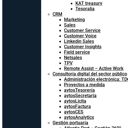
KAT treasury
Tesoralia
CRM
Marketing
Sales
Customer Service
Customer Voice
Linkedin Sales
Customer Insights
Field service
Netsales
TPV
Remote Assist – Active Work
Consultoría digital del sector público
Administración electrónica: T
Proyectos a medida
aytosTesorería
aytosSecretaria
aytosLicita
aytosFactura
aytosCES
aytosAnalytics
Gestión portuaria