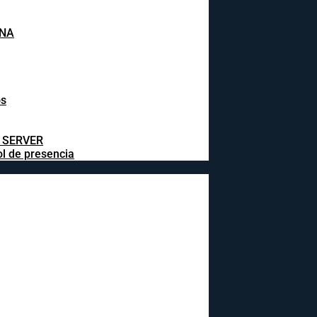
INA
os
L SERVER
ol de presencia