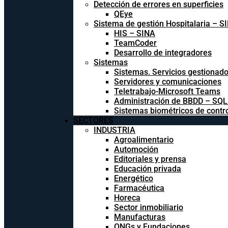
Detección de errores en superficies
QEye
Sistema de gestión Hospitalaria – S
HIS – SINA
TeamCoder
Desarrollo de integradores
Sistemas
Sistemas. Servicios gestionad
Servidores y comunicaciones
Teletrabajo-Microsoft Teams
Administración de BBDD – SQ
Sistemas biométricos de contr
SECTORES
INDUSTRIA
Agroalimentario
Automoción
Editoriales y prensa
Educación privada
Energético
Farmacéutica
Horeca
Sector inmobiliario
Manufacturas
ONGs y Fundaciones