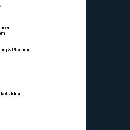
s
macén
em
ing & Planning
dad virtual