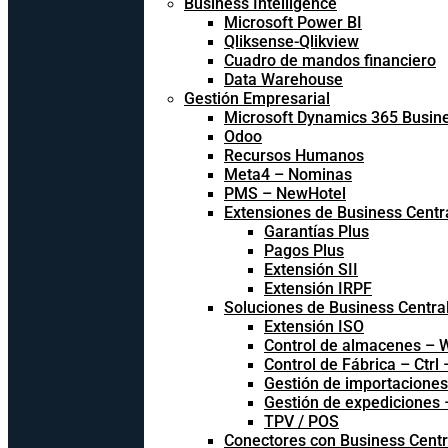
Business Intelligence
Microsoft Power BI
Qliksense-Qlikview
Cuadro de mandos financiero
Data Warehouse
Gestión Empresarial
Microsoft Dynamics 365 Busine
Odoo
Recursos Humanos
Meta4 – Nominas
PMS – NewHotel
Extensiones de Business Centr
Garantías Plus
Pagos Plus
Extensión SII
Extensión IRPF
Soluciones de Business Centra
Extensión ISO
Control de almacenes –
Control de Fábrica – Ctrl
Gestión de importacione
Gestión de expediciones
TPV / POS
Conectores con Business Centr