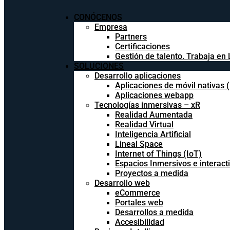
CONÓCENOS
Empresa
Partners
Certificaciones
Gestión de talento. Trabaja en 
SOLUCIONES
Desarrollo aplicaciones
Aplicaciones de móvil nativas 
Aplicaciones webapp
Tecnologías inmersivas – xR
Realidad Aumentada
Realidad Virtual
Inteligencia Artificial
Lineal Space
Internet of Things (IoT)
Espacios Inmersivos e interact
Proyectos a medida
Desarrollo web
eCommerce
Portales web
Desarrollos a medida
Accesibilidad