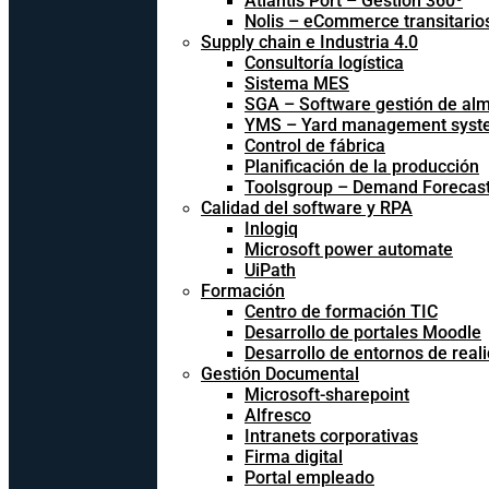
Atlantis Port – Gestión 360º
Nolis – eCommerce transitario
Supply chain e Industria 4.0
Consultoría logística
Sistema MES
SGA – Software gestión de al
YMS – Yard management syst
Control de fábrica
Planificación de la producción
Toolsgroup – Demand Forecast
Calidad del software y RPA
Inlogiq
Microsoft power automate
UiPath
Formación
Centro de formación TIC
Desarrollo de portales Moodle
Desarrollo de entornos de reali
Gestión Documental
Microsoft-sharepoint
Alfresco
Intranets corporativas
Firma digital
Portal empleado