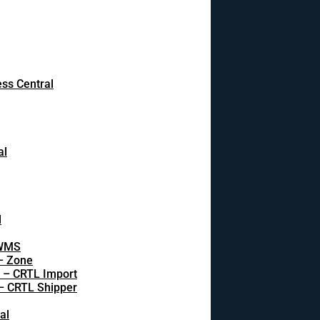
ss Central
al
l
 WMS
 – Zone
s – CRTL Import
 – CRTL Shipper
al