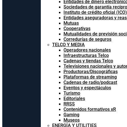
Entidades de dinero electrónic
Sociedades de garantía recípr
Instituto de crédito oficial (ICO)
Entidades aseguradoras y rea
Mutuas
Cooperativas
Mutualidades de previsión soci
Corredurías de seguros
TELCO Y MEDIA
Operadores nacionales
Infraestructuras Telco
Cadenas y tiendas Telco
Televisiones nacionales y aut
Productoras/Discográficas
Plataformas de streaming
Cadenas de radio/podcast
Eventos y espectáculos
Turismo
Editoriales
RRSS
Contenidos formativos xR
Gaming
Museos
ENERGÍA Y UTILITIES