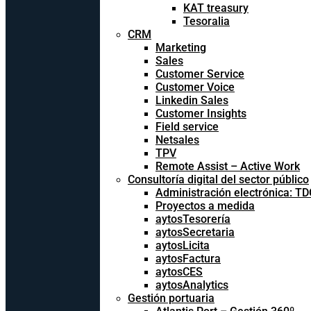
KAT treasury
Tesoralia
CRM
Marketing
Sales
Customer Service
Customer Voice
Linkedin Sales
Customer Insights
Field service
Netsales
TPV
Remote Assist – Active Work
Consultoría digital del sector público
Administración electrónica: T
Proyectos a medida
aytosTesorería
aytosSecretaria
aytosLicita
aytosFactura
aytosCES
aytosAnalytics
Gestión portuaria