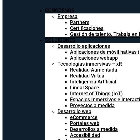
CONÓCENOS
Empresa
Partners
Certificaciones
Gestión de talento. Trabaja en 
SOLUCIONES
Desarrollo aplicaciones
Aplicaciones de móvil nativas 
Aplicaciones webapp
Tecnologías inmersivas – xR
Realidad Aumentada
Realidad Virtual
Inteligencia Artificial
Lineal Space
Internet of Things (IoT)
Espacios Inmersivos e interact
Proyectos a medida
Desarrollo web
eCommerce
Portales web
Desarrollos a medida
Accesibilidad