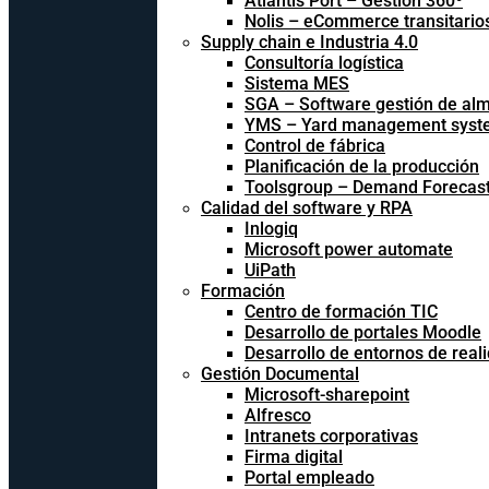
Atlantis Port – Gestión 360º
Nolis – eCommerce transitario
Supply chain e Industria 4.0
Consultoría logística
Sistema MES
SGA – Software gestión de al
YMS – Yard management syst
Control de fábrica
Planificación de la producción
Toolsgroup – Demand Forecast
Calidad del software y RPA
Inlogiq
Microsoft power automate
UiPath
Formación
Centro de formación TIC
Desarrollo de portales Moodle
Desarrollo de entornos de reali
Gestión Documental
Microsoft-sharepoint
Alfresco
Intranets corporativas
Firma digital
Portal empleado