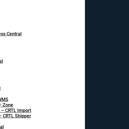
ss Central
al
l
 WMS
 – Zone
s – CRTL Import
 – CRTL Shipper
al