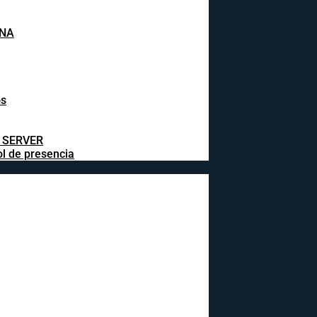
INA
os
L SERVER
ol de presencia