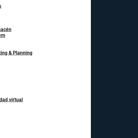
s
macén
em
ing & Planning
dad virtual