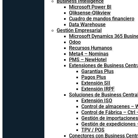
Business Intelligence
Microsoft Power BI
Qliksense-Qlikview
Cuadro de mandos financiero
Data Warehouse
Gestión Empresarial
Microsoft Dynamics 365 Busine
Odoo
Recursos Humanos
Meta4 – Nominas
PMS – NewHotel
Extensiones de Business Centr
Garantías Plus
Pagos Plus
Extensión SII
Extensión IRPF
Soluciones de Business Centra
Extensión ISO
Control de almacenes –
Control de Fábrica – Ctrl
Gestión de importacione
Gestión de expediciones
TPV / POS
Conectores con Business Centr