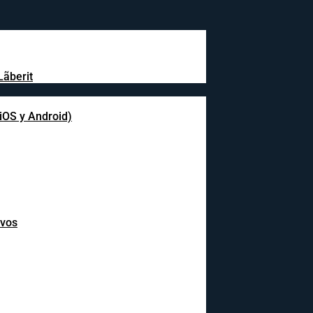
Lãberit
(iOS y Android)
ivos