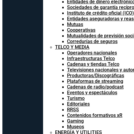
Entidades de dinero electrónic
Sociedades de garantía recípr
Instituto de crédito oficial (ICO)
Entidades aseguradoras y rea
Mutuas
Cooperativas
Mutualidades de previsión soci
Corredurías de seguros
TELCO Y MEDIA
Operadores nacionales
Infraestructuras Telco
Cadenas y tiendas Telco
Televisiones nacionales y aut
Productoras/Discográficas
Plataformas de streaming
Cadenas de radio/podcast
Eventos y espectáculos
Turismo
Editoriales
RRSS
Contenidos formativos xR
Gaming
Museos
ENERGÍA Y UTILITIES