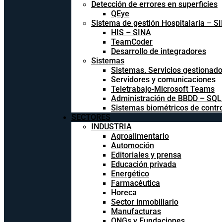
Detección de errores en superficies
QEye
Sistema de gestión Hospitalaria – S
HIS – SINA
TeamCoder
Desarrollo de integradores
Sistemas
Sistemas. Servicios gestionad
Servidores y comunicaciones
Teletrabajo-Microsoft Teams
Administración de BBDD – SQ
Sistemas biométricos de contr
SECTORES
INDUSTRIA
Agroalimentario
Automoción
Editoriales y prensa
Educación privada
Energético
Farmacéutica
Horeca
Sector inmobiliario
Manufacturas
ONGs y Fundaciones