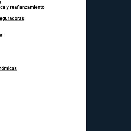
o
oca y reafianzamiento
seguradoras
al
onómicas