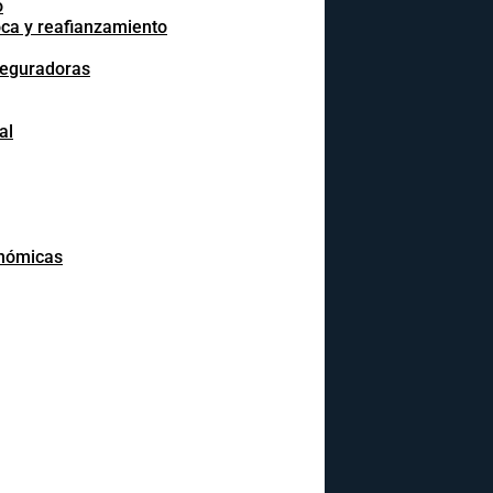
o
oca y reafianzamiento
seguradoras
al
onómicas