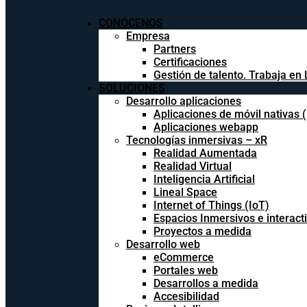
CONÓCENOS
Empresa
Partners
Certificaciones
Gestión de talento. Trabaja en 
SOLUCIONES
Desarrollo aplicaciones
Aplicaciones de móvil nativas 
Aplicaciones webapp
Tecnologías inmersivas – xR
Realidad Aumentada
Realidad Virtual
Inteligencia Artificial
Lineal Space
Internet of Things (IoT)
Espacios Inmersivos e interact
Proyectos a medida
Desarrollo web
eCommerce
Portales web
Desarrollos a medida
Accesibilidad