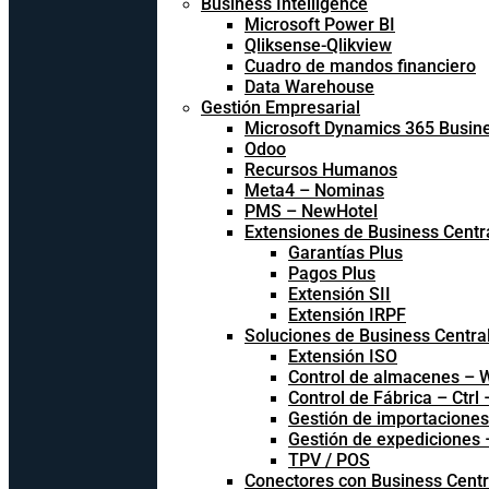
Business Intelligence
Microsoft Power BI
Qliksense-Qlikview
Cuadro de mandos financiero
Data Warehouse
Gestión Empresarial
Microsoft Dynamics 365 Busine
Odoo
Recursos Humanos
Meta4 – Nominas
PMS – NewHotel
Extensiones de Business Centr
Garantías Plus
Pagos Plus
Extensión SII
Extensión IRPF
Soluciones de Business Centra
Extensión ISO
Control de almacenes –
Control de Fábrica – Ctrl
Gestión de importacione
Gestión de expediciones
TPV / POS
Conectores con Business Centr