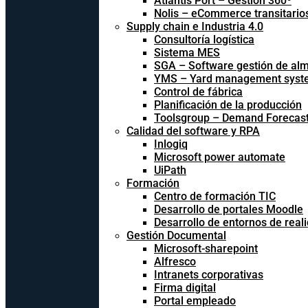
Atlantis Port – Gestión 360º
Nolis – eCommerce transitario
Supply chain e Industria 4.0
Consultoría logística
Sistema MES
SGA – Software gestión de al
YMS – Yard management syst
Control de fábrica
Planificación de la producción
Toolsgroup – Demand Forecast
Calidad del software y RPA
Inlogiq
Microsoft power automate
UiPath
Formación
Centro de formación TIC
Desarrollo de portales Moodle
Desarrollo de entornos de reali
Gestión Documental
Microsoft-sharepoint
Alfresco
Intranets corporativas
Firma digital
Portal empleado