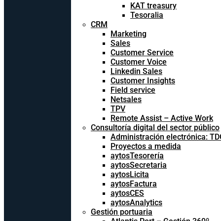
KAT treasury
Tesoralia
CRM
Marketing
Sales
Customer Service
Customer Voice
Linkedin Sales
Customer Insights
Field service
Netsales
TPV
Remote Assist – Active Work
Consultoría digital del sector público
Administración electrónica: T
Proyectos a medida
aytosTesorería
aytosSecretaria
aytosLicita
aytosFactura
aytosCES
aytosAnalytics
Gestión portuaria