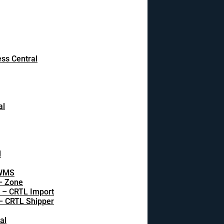
ss Central
al
l
 WMS
 – Zone
s – CRTL Import
 – CRTL Shipper
al