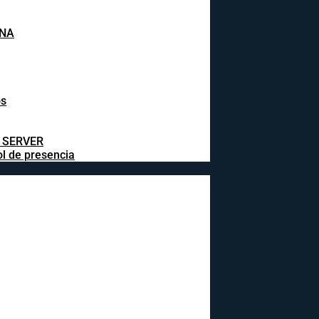
INA
os
L SERVER
ol de presencia