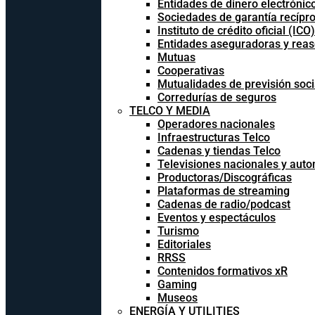
Entidades de dinero electrónic
Sociedades de garantía recípr
Instituto de crédito oficial (ICO)
Entidades aseguradoras y rea
Mutuas
Cooperativas
Mutualidades de previsión soci
Corredurías de seguros
TELCO Y MEDIA
Operadores nacionales
Infraestructuras Telco
Cadenas y tiendas Telco
Televisiones nacionales y aut
Productoras/Discográficas
Plataformas de streaming
Cadenas de radio/podcast
Eventos y espectáculos
Turismo
Editoriales
RRSS
Contenidos formativos xR
Gaming
Museos
ENERGÍA Y UTILITIES