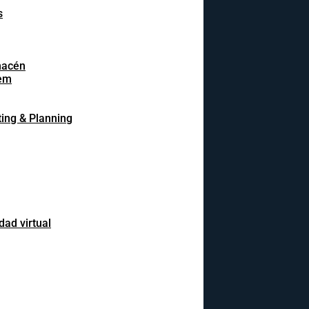
s
macén
em
ing & Planning
dad virtual