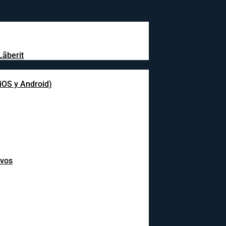
Lãberit
(iOS y Android)
ivos