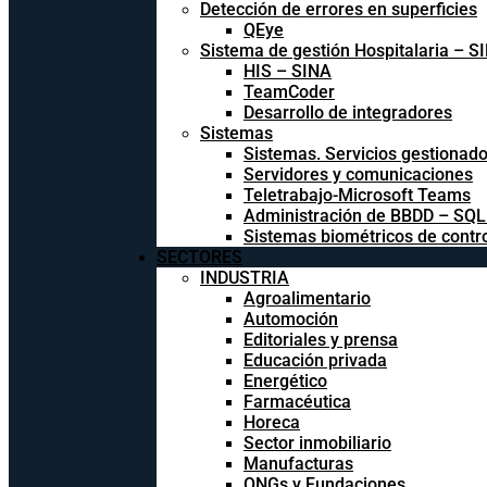
Detección de errores en superficies
QEye
Sistema de gestión Hospitalaria – S
HIS – SINA
TeamCoder
Desarrollo de integradores
Sistemas
Sistemas. Servicios gestionad
Servidores y comunicaciones
Teletrabajo-Microsoft Teams
Administración de BBDD – SQ
Sistemas biométricos de contr
SECTORES
INDUSTRIA
Agroalimentario
Automoción
Editoriales y prensa
Educación privada
Energético
Farmacéutica
Horeca
Sector inmobiliario
Manufacturas
ONGs y Fundaciones