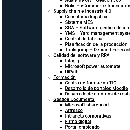
Atlantis Port – Gestión 360º
Nolis – eCommerce transitario
Supply chain e Industria 4.0
Consultoría logística
Sistema MES
SGA – Software gestión de al
YMS – Yard management syst
Control de fábrica
Planificación de la producción
Toolsgroup – Demand Forecast
Calidad del software y RPA
Inlogiq
Microsoft power automate
UiPath
Formación
Centro de formación TIC
Desarrollo de portales Moodle
Desarrollo de entornos de reali
Gestión Documental
Microsoft-sharepoint
Alfresco
Intranets corporativas
Firma digital
Portal empleado