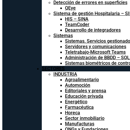
Detección de errores en superficies
QEye
Sistema de gestión Hospitalaria – S
HIS – SINA
TeamCoder
Desarrollo de integradores
Sistemas
Sistemas. Servicios gestionad
Servidores y comunicaciones
Teletrabajo-Microsoft Teams
Administración de BBDD – SQ
Sistemas biométricos de contr
SECTORES
INDUSTRIA
Agroalimentario
Automoción
Editoriales y prensa
Educación privada
Energético
Farmacéutica
Horeca
Sector inmobiliario
Manufacturas
ONGs y Fundaciones