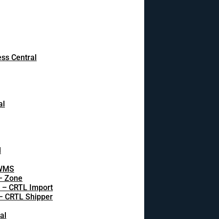
ss Central
al
l
 WMS
 – Zone
s – CRTL Import
 – CRTL Shipper
al