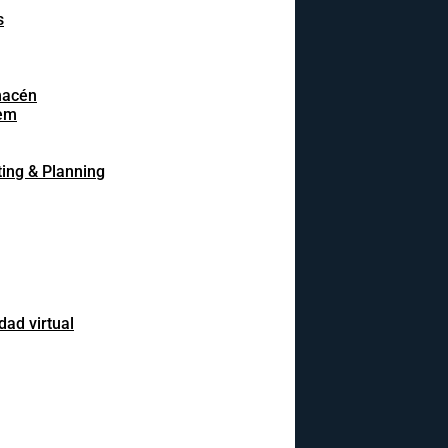
s
macén
em
ing & Planning
dad virtual