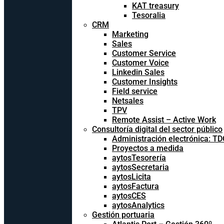
KAT treasury
Tesoralia
CRM
Marketing
Sales
Customer Service
Customer Voice
Linkedin Sales
Customer Insights
Field service
Netsales
TPV
Remote Assist – Active Work
Consultoría digital del sector público
Administración electrónica: T
Proyectos a medida
aytosTesorería
aytosSecretaria
aytosLicita
aytosFactura
aytosCES
aytosAnalytics
Gestión portuaria