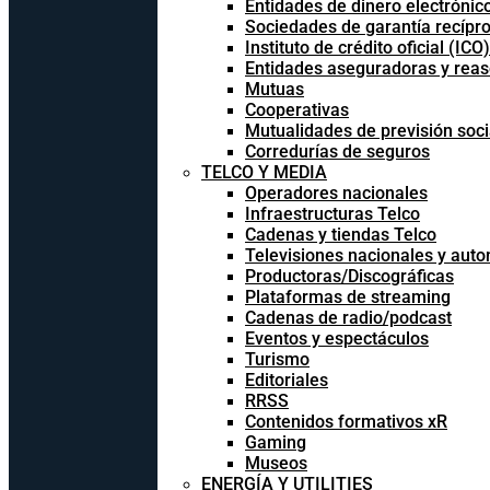
Entidades de dinero electrónic
Sociedades de garantía recípr
Instituto de crédito oficial (ICO)
Entidades aseguradoras y rea
Mutuas
Cooperativas
Mutualidades de previsión soci
Corredurías de seguros
TELCO Y MEDIA
Operadores nacionales
Infraestructuras Telco
Cadenas y tiendas Telco
Televisiones nacionales y aut
Productoras/Discográficas
Plataformas de streaming
Cadenas de radio/podcast
Eventos y espectáculos
Turismo
Editoriales
RRSS
Contenidos formativos xR
Gaming
Museos
ENERGÍA Y UTILITIES