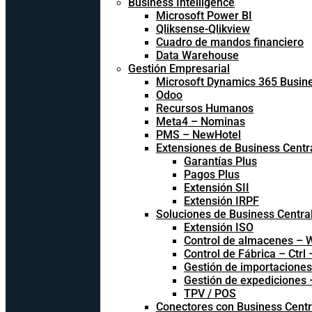
Business Intelligence
Microsoft Power BI
Qliksense-Qlikview
Cuadro de mandos financiero
Data Warehouse
Gestión Empresarial
Microsoft Dynamics 365 Busine
Odoo
Recursos Humanos
Meta4 – Nominas
PMS – NewHotel
Extensiones de Business Centr
Garantías Plus
Pagos Plus
Extensión SII
Extensión IRPF
Soluciones de Business Centra
Extensión ISO
Control de almacenes –
Control de Fábrica – Ctrl
Gestión de importacione
Gestión de expediciones
TPV / POS
Conectores con Business Centr