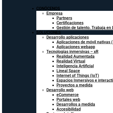
CONÓCENOS
Empresa
Partners
Certificaciones
Gestión de talento. Trabaja en 
SOLUCIONES
Desarrollo aplicaciones
Aplicaciones de móvil nativas 
Aplicaciones webapp
Tecnologías inmersivas – xR
Realidad Aumentada
Realidad Virtual
Inteligencia Artificial
Lineal Space
Internet of Things (IoT)
Espacios Inmersivos e interact
Proyectos a medida
Desarrollo web
eCommerce
Portales web
Desarrollos a medida
Accesibilidad