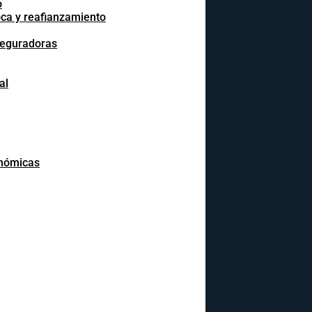
o
oca y reafianzamiento
seguradoras
al
onómicas