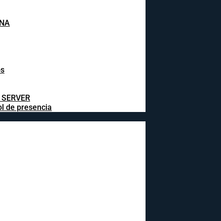
INA
os
L SERVER
ol de presencia