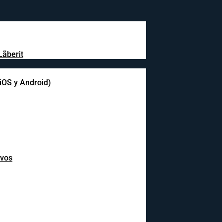
Lãberit
(iOS y Android)
ivos