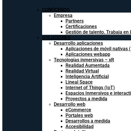
CONÓCENOS
Empresa
Partners
Certificaciones
Gestión de talento. Trabaja en 
SOLUCIONES
Desarrollo aplicaciones
Aplicaciones de móvil nativas 
Aplicaciones webapp
Tecnologías inmersivas – xR
Realidad Aumentada
Realidad Virtual
Inteligencia Artificial
Lineal Space
Internet of Things (IoT)
Espacios Inmersivos e interact
Proyectos a medida
Desarrollo web
eCommerce
Portales web
Desarrollos a medida
Accesibilidad