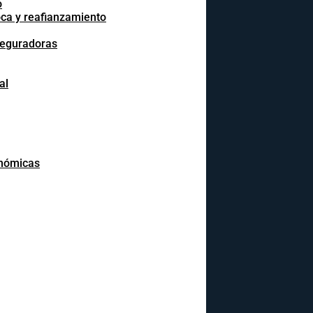
o
oca y reafianzamiento
seguradoras
al
onómicas