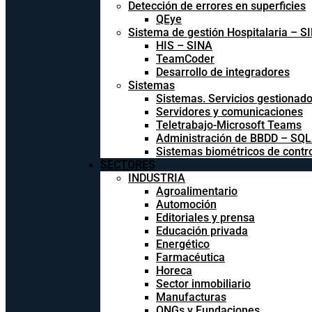
Detección de errores en superficies
QEye
Sistema de gestión Hospitalaria – S
HIS – SINA
TeamCoder
Desarrollo de integradores
Sistemas
Sistemas. Servicios gestionad
Servidores y comunicaciones
Teletrabajo-Microsoft Teams
Administración de BBDD – SQ
Sistemas biométricos de contr
SECTORES
INDUSTRIA
Agroalimentario
Automoción
Editoriales y prensa
Educación privada
Energético
Farmacéutica
Horeca
Sector inmobiliario
Manufacturas
ONGs y Fundaciones