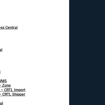
ss Central
al
l
 WMS
 – Zone
s – CRTL Import
 – CRTL Shipper
al