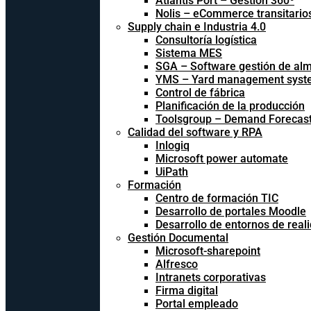
Atlantis Port – Gestión 360º
Nolis – eCommerce transitario
Supply chain e Industria 4.0
Consultoría logística
Sistema MES
SGA – Software gestión de al
YMS – Yard management syst
Control de fábrica
Planificación de la producción
Toolsgroup – Demand Forecast
Calidad del software y RPA
Inlogiq
Microsoft power automate
UiPath
Formación
Centro de formación TIC
Desarrollo de portales Moodle
Desarrollo de entornos de reali
Gestión Documental
Microsoft-sharepoint
Alfresco
Intranets corporativas
Firma digital
Portal empleado