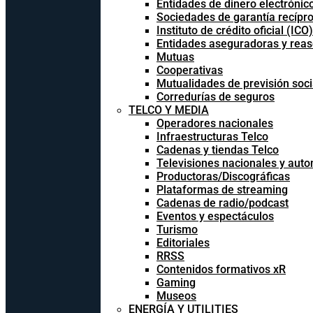
Entidades de dinero electrónic
Sociedades de garantía recípr
Instituto de crédito oficial (ICO)
Entidades aseguradoras y rea
Mutuas
Cooperativas
Mutualidades de previsión soci
Corredurías de seguros
TELCO Y MEDIA
Operadores nacionales
Infraestructuras Telco
Cadenas y tiendas Telco
Televisiones nacionales y aut
Productoras/Discográficas
Plataformas de streaming
Cadenas de radio/podcast
Eventos y espectáculos
Turismo
Editoriales
RRSS
Contenidos formativos xR
Gaming
Museos
ENERGÍA Y UTILITIES