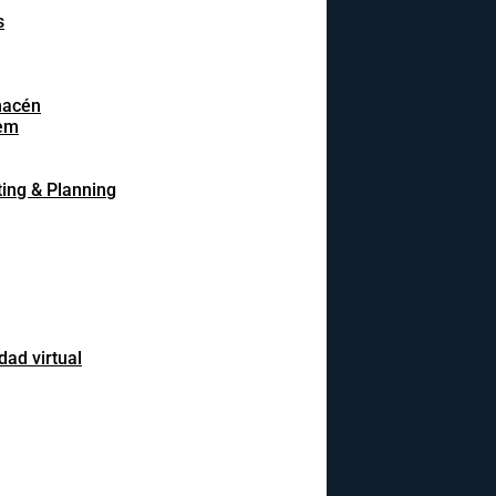
s
macén
em
ing & Planning
dad virtual