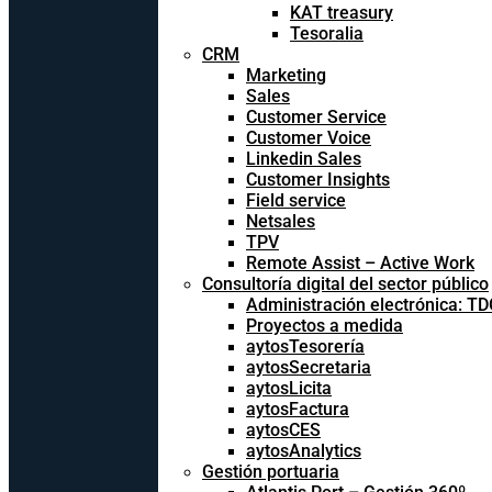
KAT treasury
Tesoralia
CRM
Marketing
Sales
Customer Service
Customer Voice
Linkedin Sales
Customer Insights
Field service
Netsales
TPV
Remote Assist – Active Work
Consultoría digital del sector público
Administración electrónica: T
Proyectos a medida
aytosTesorería
aytosSecretaria
aytosLicita
aytosFactura
aytosCES
aytosAnalytics
Gestión portuaria