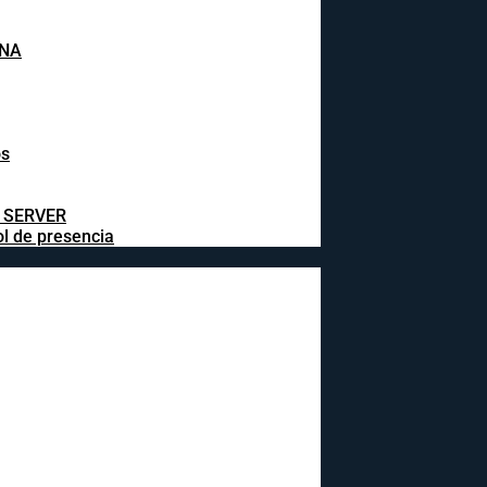
INA
os
L SERVER
ol de presencia