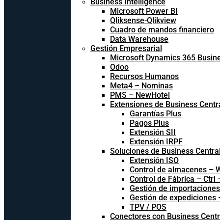
Business Intelligence
Microsoft Power BI
Qliksense-Qlikview
Cuadro de mandos financiero
Data Warehouse
Gestión Empresarial
Microsoft Dynamics 365 Busine
Odoo
Recursos Humanos
Meta4 – Nominas
PMS – NewHotel
Extensiones de Business Centr
Garantías Plus
Pagos Plus
Extensión SII
Extensión IRPF
Soluciones de Business Centra
Extensión ISO
Control de almacenes –
Control de Fábrica – Ctrl
Gestión de importacione
Gestión de expediciones
TPV / POS
Conectores con Business Centr