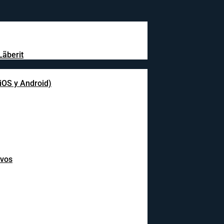
Lãberit
(iOS y Android)
ivos