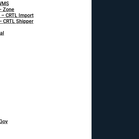
 WMS
 – Zone
s – CRTL Import
 – CRTL Shipper
al
DGov