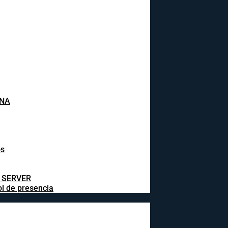
INA
os
L SERVER
ol de presencia