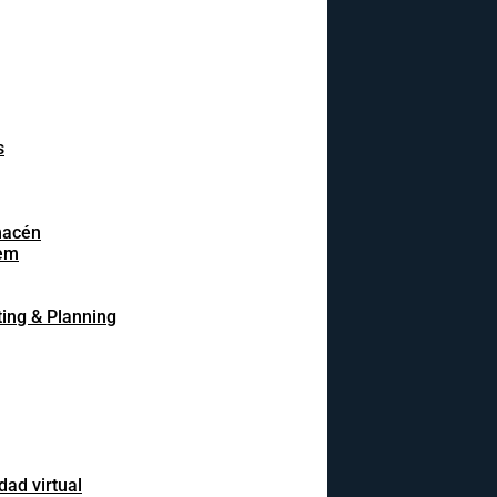
s
macén
em
ing & Planning
dad virtual