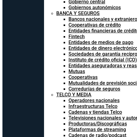
Gobierno central
Gobiernos autonómicos
BANCA Y SEGUROS
Bancos nacionales y extranjer
Cooperativas de crédito
Entidades financieras de crédit
Fintech
Entidades de medios de pago
Entidades de dinero electrónic
Sociedades de garantía recípr
Instituto de crédito oficial (ICO)
Entidades aseguradoras y rea
Mutuas
Cooperativas
Mutualidades de previsión soci
Corredurías de seguros
TELCO Y MEDIA
Operadores nacionales
Infraestructuras Telco
Cadenas y tiendas Telco
Televisiones nacionales y aut
Productoras/Discográficas
Plataformas de streaming
Cadenas de radio/podcast