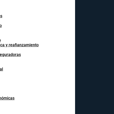
os
o
o
oca y reafianzamiento
seguradoras
al
onómicas