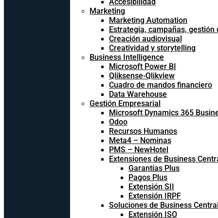
Accesibilidad
Marketing
Marketing Automation
Estrategia, campañas, gestión
Creación audiovisual
Creatividad y storytelling
Business Intelligence
Microsoft Power BI
Qliksense-Qlikview
Cuadro de mandos financiero
Data Warehouse
Gestión Empresarial
Microsoft Dynamics 365 Busine
Odoo
Recursos Humanos
Meta4 – Nominas
PMS – NewHotel
Extensiones de Business Centr
Garantías Plus
Pagos Plus
Extensión SII
Extensión IRPF
Soluciones de Business Centra
Extensión ISO