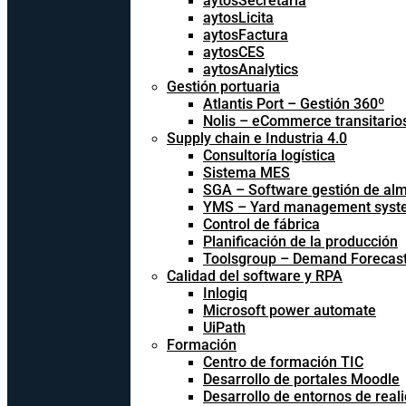
aytosSecretaria
aytosLicita
aytosFactura
aytosCES
aytosAnalytics
Gestión portuaria
Atlantis Port – Gestión 360º
Nolis – eCommerce transitario
Supply chain e Industria 4.0
Consultoría logística
Sistema MES
SGA – Software gestión de al
YMS – Yard management syst
Control de fábrica
Planificación de la producción
Toolsgroup – Demand Forecast
Calidad del software y RPA
Inlogiq
Microsoft power automate
UiPath
Formación
Centro de formación TIC
Desarrollo de portales Moodle
Desarrollo de entornos de reali