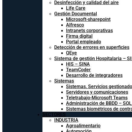
Desinfección y calidad del aire
Life Care
Gestión Documental
Microsoft-sharepoint
Alfresco
Intranets corporativas
Firma digital
Portal empleado
Detección de errores en superficies
QEye
Sistema de gestión Hospitalaria – S
HIS – SINA
TeamCoder
Desarrollo de integradores
Sistemas
Sistemas. Servicios gestionad
Servidores y comunicaciones
Teletrabajo-Microsoft Teams
Administración de BBDD – SQ
Sistemas biométricos de contr
SECTORES
INDUSTRIA
Agroalimentario
Automoción