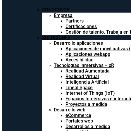
CONÓCENOS
Empresa
Partners
Certificaciones
Gestión de talento. Trabaja en 
SOLUCIONES
Desarrollo aplicaciones
Aplicaciones de móvil nativas 
Aplicaciones webapp
Accesibilidad
Tecnologías inmersivas – xR
Realidad Aumentada
Realidad Virtual
Inteligencia Artificial
Lineal Space
Internet of Things (IoT)
Espacios Inmersivos e interact
Proyectos a medida
Desarrollo web
eCommerce
Portales web
Desarrollos a medida