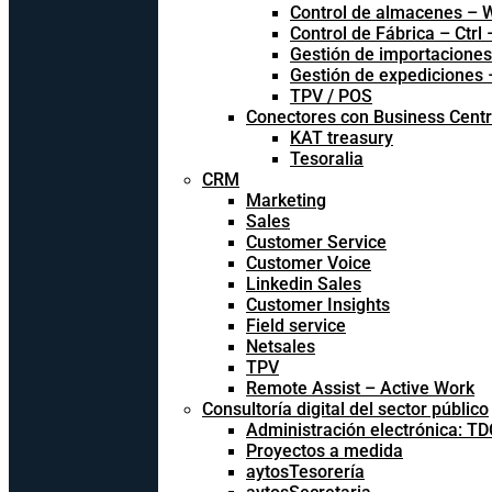
Control de almacenes –
Control de Fábrica – Ctrl
Gestión de importacione
Gestión de expediciones
TPV / POS
Conectores con Business Centr
KAT treasury
Tesoralia
CRM
Marketing
Sales
Customer Service
Customer Voice
Linkedin Sales
Customer Insights
Field service
Netsales
TPV
Remote Assist – Active Work
Consultoría digital del sector público
Administración electrónica: T
Proyectos a medida
aytosTesorería