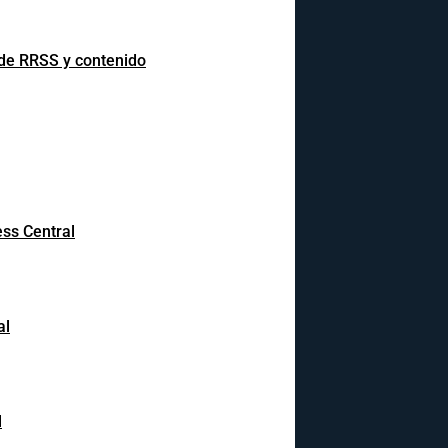
 de RRSS y contenido
ss Central
al
l