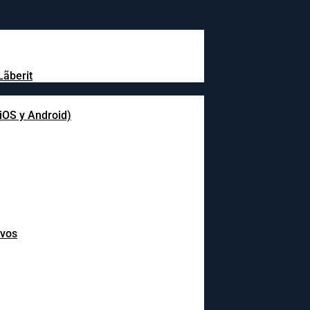
Lãberit
(iOS y Android)
ivos