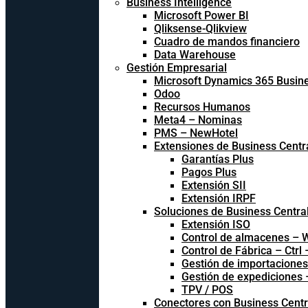
Business Intelligence
Microsoft Power BI
Qliksense-Qlikview
Cuadro de mandos financiero
Data Warehouse
Gestión Empresarial
Microsoft Dynamics 365 Busine
Odoo
Recursos Humanos
Meta4 – Nominas
PMS – NewHotel
Extensiones de Business Centr
Garantías Plus
Pagos Plus
Extensión SII
Extensión IRPF
Soluciones de Business Centra
Extensión ISO
Control de almacenes –
Control de Fábrica – Ctrl
Gestión de importacione
Gestión de expediciones
TPV / POS
Conectores con Business Centr