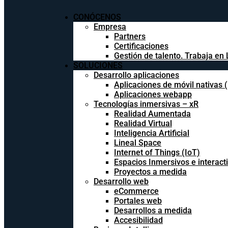
CONÓCENOS
Empresa
Partners
Certificaciones
Gestión de talento. Trabaja en 
SOLUCIONES
Desarrollo aplicaciones
Aplicaciones de móvil nativas 
Aplicaciones webapp
Tecnologías inmersivas – xR
Realidad Aumentada
Realidad Virtual
Inteligencia Artificial
Lineal Space
Internet of Things (IoT)
Espacios Inmersivos e interact
Proyectos a medida
Desarrollo web
eCommerce
Portales web
Desarrollos a medida
Accesibilidad