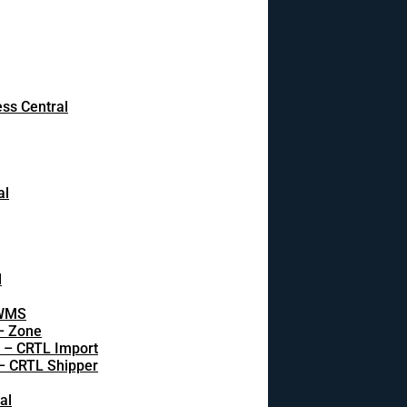
ss Central
al
l
 WMS
 – Zone
s – CRTL Import
 – CRTL Shipper
al