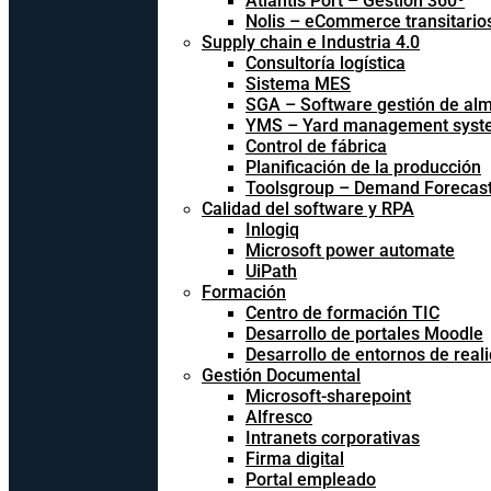
Atlantis Port – Gestión 360º
Nolis – eCommerce transitario
Supply chain e Industria 4.0
Consultoría logística
Sistema MES
SGA – Software gestión de al
YMS – Yard management syst
Control de fábrica
Planificación de la producción
Toolsgroup – Demand Forecast
Calidad del software y RPA
Inlogiq
Microsoft power automate
UiPath
Formación
Centro de formación TIC
Desarrollo de portales Moodle
Desarrollo de entornos de reali
Gestión Documental
Microsoft-sharepoint
Alfresco
Intranets corporativas
Firma digital
Portal empleado