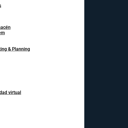
s
macén
em
ing & Planning
dad virtual