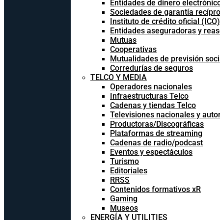
Entidades de dinero electrónic
Sociedades de garantía recípr
Instituto de crédito oficial (ICO)
Entidades aseguradoras y rea
Mutuas
Cooperativas
Mutualidades de previsión soci
Corredurías de seguros
TELCO Y MEDIA
Operadores nacionales
Infraestructuras Telco
Cadenas y tiendas Telco
Televisiones nacionales y aut
Productoras/Discográficas
Plataformas de streaming
Cadenas de radio/podcast
Eventos y espectáculos
Turismo
Editoriales
RRSS
Contenidos formativos xR
Gaming
Museos
ENERGÍA Y UTILITIES