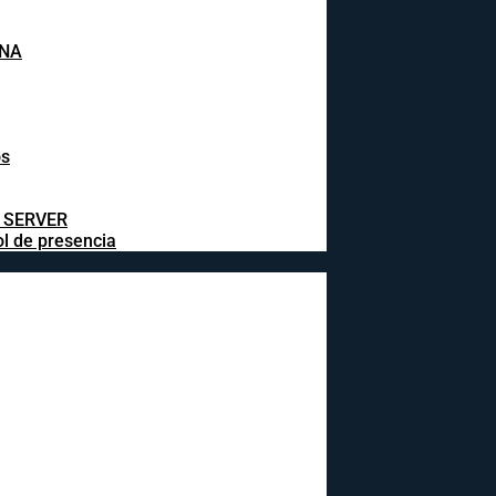
INA
os
L SERVER
ol de presencia