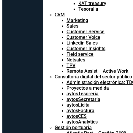
KAT treasury
Tesoralia
CRM
Marketing
Sales
Customer Service
Customer Voice
Linkedin Sales
Customer Insights
Field service
Netsales
TPV
Remote Assist – Active Work
Consultoría digital del sector público
Administración electrónica: T
Proyectos a medida
aytosTesorería
aytosSecretaria
aytosLicita
aytosFactura
aytosCES
aytosAnalytics
Gestión portuaria