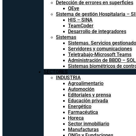
Detección de errores en superficies
QEye
Sistema de gestión Hospitalaria – S
HIS – SINA
TeamCoder
Desarrollo de integradores
Sistemas
Sistemas. Servicios gestionad
Servidores y comunicaciones
Teletrabajo-Microsoft Teams
Administración de BBDD – SQ
Sistemas biométricos de contr
SECTORES
INDUSTRIA
Agroalimentario
Automoción
Editoriales y prensa
Educación privada
Energético
Farmacéutica
Horeca
Sector inmobiliario
Manufacturas
ONGs y Fundaciones