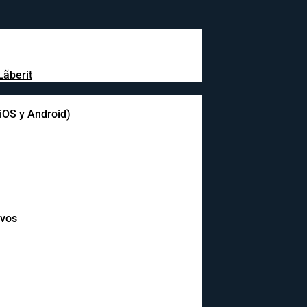
Lãberit
(iOS y Android)
ivos