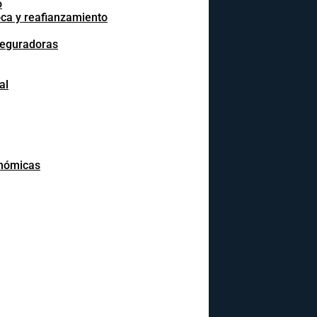
o
oca y reafianzamiento
seguradoras
al
onómicas